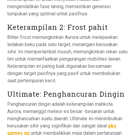
mengendalikan fase laning, memastikan generasi
tumpukan yang optimal untuk pasifnya.
Keterampilan 2: Frost pahit
Bitter Frost memungkinkan Aurora untuk melepaskan
ledakan beku pada satu target, menangani kerusakan
sihir. Ini memperlambat musuh, memungkinkan rekan satu
tim untuk memanfaatkan pengurangan mobilitas lawan.
Keterampilan ini paling baik digunakan bersamaan
dengan target pasifnya yang pasif untuk membekukan
saat pertempuran kecil.
Ultimate: Penghancuran Dingin
Penghancuran dingin adalah keterampilan mahkota
Aurora, memanggil meteor es besar -besaran untuk
menghancurkan suatu daerah. Ultimate ini menimbulkan
kerusakan sihir yang signifikan dan sangat ideal
pkv
games qq
untuk membalikkan meja dalam pertarungan