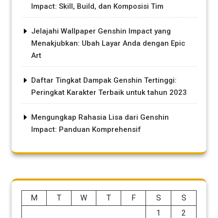
Impact: Skill, Build, dan Komposisi Tim
Jelajahi Wallpaper Genshin Impact yang
Menakjubkan: Ubah Layar Anda dengan Epic
Art
Daftar Tingkat Dampak Genshin Tertinggi:
Peringkat Karakter Terbaik untuk tahun 2023
Mengungkap Rahasia Lisa dari Genshin
Impact: Panduan Komprehensif
M
T
W
T
F
S
S
1
2