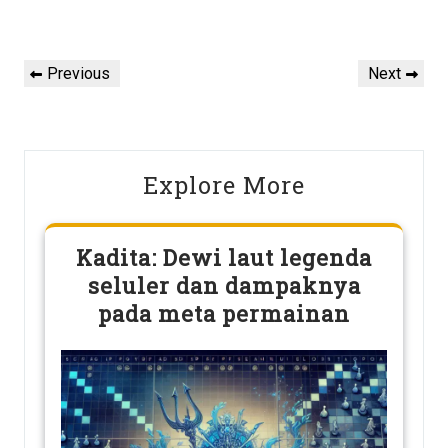
Post
Previous
Next
Previous
Next
navigation
Post
Post
Explore More
Kadita: Dewi laut legenda
seluler dan dampaknya
pada meta permainan