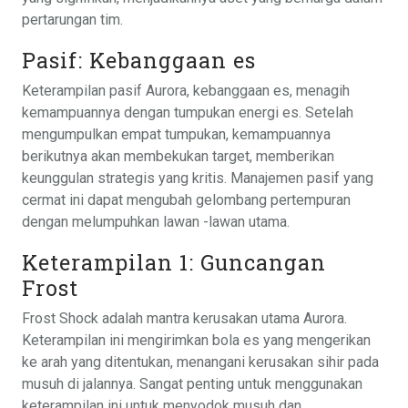
pertarungan tim.
Pasif: Kebanggaan es
Keterampilan pasif Aurora, kebanggaan es, menagih
kemampuannya dengan tumpukan energi es. Setelah
mengumpulkan empat tumpukan, kemampuannya
berikutnya akan membekukan target, memberikan
keunggulan strategis yang kritis. Manajemen pasif yang
cermat ini dapat mengubah gelombang pertempuran
dengan melumpuhkan lawan -lawan utama.
Keterampilan 1: Guncangan
Frost
Frost Shock adalah mantra kerusakan utama Aurora.
Keterampilan ini mengirimkan bola es yang mengerikan
ke arah yang ditentukan, menangani kerusakan sihir pada
musuh di jalannya. Sangat penting untuk menggunakan
keterampilan ini untuk menyodok musuh dan