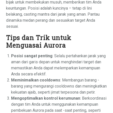
bijak untuk membekukan musuh, memberikan tim Anda
keuntungan. Posisi adalah kuncinya – tetap di lini
belakang, casting mantra dari jarak yang aman. Pantau
dinamika medan perang dan sesuaikan target Anda
sesuai.
Tips dan Trik untuk
Menguasai Aurora
Posisi sangat penting
: Selalu pertahankan jarak yang
aman dari garis depan untuk menghindari target dan
memastikan Anda dapat melemparkan kemampuan
Anda secara efektif.
Meminimalkan cooldowns
: Membangun barang -
barang yang mengurangi cooldowns dan meningkatkan
kekuatan ajaib, seperti jimat terpesona dan petir.
Mengoptimalkan kontrol kerumunan
: Berkoordinasi
dengan tim Anda untuk menggunakan kemampuan
pembekuan Aurora pada saat -saat penting, seperti