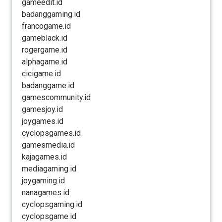
gameedit.id
badanggaming.id
francogame.id
gameblack.id
rogergame.id
alphagame.id
cicigame.id
badanggame.id
gamescommunity.id
gamesjoy.id
joygames.id
cyclopsgames.id
gamesmedia.id
kajagames.id
mediagaming.id
joygaming.id
nanagames.id
cyclopsgaming.id
cyclopsgame.id