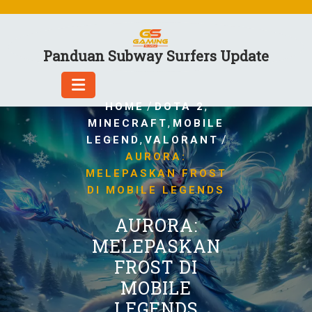
Skip
to
content
Panduan Subway Surfers Update
/
,
HOME
DOTA 2
,
MINECRAFT
MOBILE
,
/
LEGEND
VALORANT
AURORA:
MELEPASKAN FROST
DI MOBILE LEGENDS
AURORA:
MELEPASKAN
FROST DI
MOBILE
LEGENDS