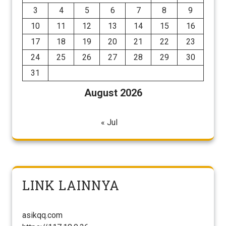
3
4
5
6
7
8
9
10
11
12
13
14
15
16
17
18
19
20
21
22
23
24
25
26
27
28
29
30
31
August 2026
« Jul
LINK LAINNYA
asikqq.com