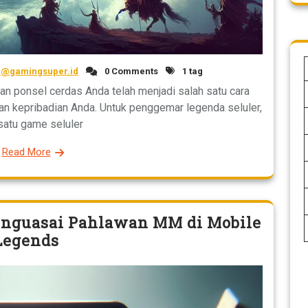
@gamingsuper.id
0 Comments
1 tag
kan ponsel cerdas Anda telah menjadi salah satu cara
an kepribadian Anda. Untuk penggemar legenda seluler,
satu game seluler
Read More
nguasai Pahlawan MM di Mobile
Legends