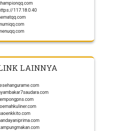
championqq.com
https://117.18.0.40
hematqq.com
murniqq.com
menuqq.com
LINK LAINNYA
lesehangurame.com
ayambakar7saudara.com
tempongpns.com
roemahkuliner.com
saoenkkito.com
handayaniprima.com
kampungmakan.com