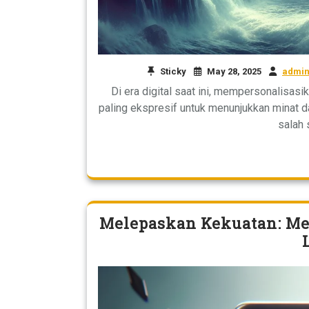
Sticky
May 28, 2025
admin
Di era digital saat ini, mempersonalisasi
paling ekspresif untuk menunjukkan minat d
salah 
Melepaskan Kekuatan: Me