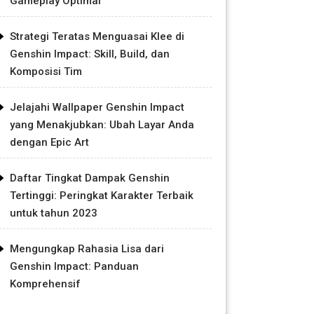
Gameplay Optimal
Strategi Teratas Menguasai Klee di
Genshin Impact: Skill, Build, dan
Komposisi Tim
Jelajahi Wallpaper Genshin Impact
yang Menakjubkan: Ubah Layar Anda
dengan Epic Art
Daftar Tingkat Dampak Genshin
Tertinggi: Peringkat Karakter Terbaik
untuk tahun 2023
Mengungkap Rahasia Lisa dari
Genshin Impact: Panduan
Komprehensif