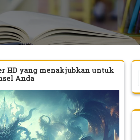
ler HD yang menakjubkan untuk
nsel Anda