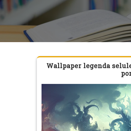
Wallpaper legenda selu
po