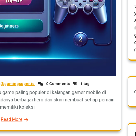
@gamingsuper.id
0 Comments
1 tag
u game paling populer di kalangan gamer mobile di
 adanya berbagai hero dan skin membuat setiap pemain
 memiliki koleksi
Read More