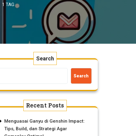
1 TAG
Search
Search
Recent Posts
Menguasai Ganyu di Genshin Impact:
Tips, Build, dan Strategi Agar