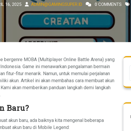
IL 16, 2025
ADMIN@GAMINGSUPER.ID
0 COMMENTS
e bergenre MOBA (Multiplayer Online Battle Arena) yang
di Indonesia. Game ini menawarkan pengalaman bermain
 fitur-fitur menarik. Namun, untuk memulai perjalanan
liki akun. Artikel ini akan membahas cara membuat akun
 Kami akan memberikan panduan langkah demi langkah
.
n Baru?
at akun baru, ada baiknya kita mengenal beberapa
buat akun baru di Mobile Legend: