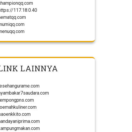
championqq.com
https://117.18.0.40
hematqq.com
murniqq.com
menuqq.com
LINK LAINNYA
lesehangurame.com
ayambakar7saudara.com
tempongpns.com
roemahkuliner.com
saoenkkito.com
handayaniprima.com
kampungmakan.com