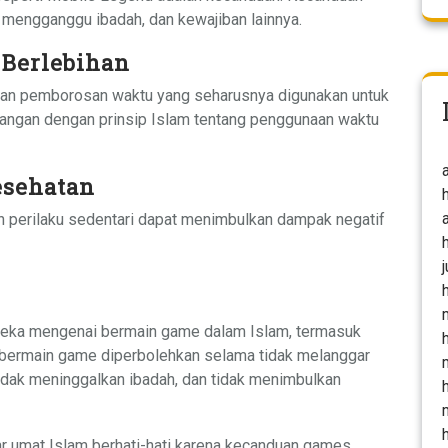
 mengganggu ibadah, dan kewajiban lainnya.
Berlebihan
an pemborosan waktu yang seharusnya digunakan untuk
entangan dengan prinsip Islam tentang penggunaan waktu
esehatan
dan perilaku sedentari dapat menimbulkan dampak negatif
eka mengenai bermain game dalam Islam, termasuk
bermain game diperbolehkan selama tidak melanggar
tidak meninggalkan ibadah, dan tidak menimbulkan
r umat Islam berhati-hati karena kecanduan games