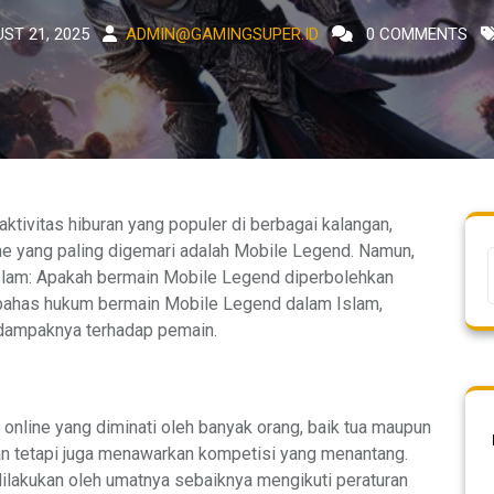
ST 21, 2025
ADMIN@GAMINGSUPER.ID
0 COMMENTS
ktivitas hiburan yang populer di berbagai kalangan,
me yang paling digemari adalah Mobile Legend. Namun,
Islam: Apakah bermain Mobile Legend diperbolehkan
mbahas hukum bermain Mobile Legend dalam Islam,
ampaknya terhadap pemain.
online yang diminati oleh banyak orang, baik tua maupun
an tetapi juga menawarkan kompetisi yang menantang.
dilakukan oleh umatnya sebaiknya mengikuti peraturan