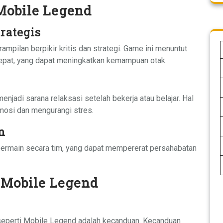
Mobile Legend
rategis
pilan berpikir kritis dan strategi. Game ini menuntut
epat, yang dapat meningkatkan kemampuan otak.
njadi sarana relaksasi setelah bekerja atau belajar. Hal
osi dan mengurangi stres.
n
rmain secara tim, yang dapat mempererat persahabatan
 Mobile Legend
 seperti Mobile Legend adalah kecanduan. Kecanduan