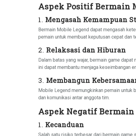
Aspek Positif Bermain 
1.
Mengasah Kemampuan St
Bermain Mobile Legend dapat mengasah keteram
pemain untuk membuat keputusan cepat dan t
2.
Relaksasi dan Hiburan
Dalam batas yang wajar, bermain game dapat me
ini dapat membantu menjaga keseimbangan em
3.
Membangun Kebersamaa
Mobile Legend memungkinkan pemain untuk be
dan komunikasi antar anggota tim.
Aspek Negatif Bermain
1.
Kecanduan
Salah satu risiko terbesar dari bermain game