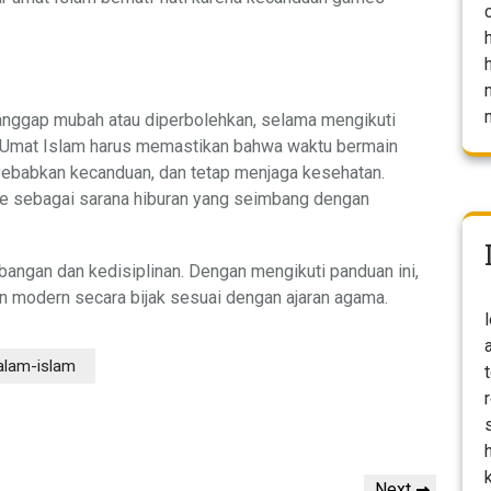
anggap mubah atau diperbolehkan, selama mengikuti
. Umat Islam harus memastikan bahwa waktu bermain
yebabkan kecanduan, dan tetap menjaga kesehatan.
me sebagai sarana hiburan yang seimbang dengan
imbangan dan kedisiplinan. Dengan mengikuti panduan ini,
n modern secara bijak sesuai dengan ajaran agama.
alam-islam
Next
Next