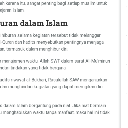
eh karena itu, sangat penting bagi setiap muslim untuk
jaran Islam.
uran dalam Islam
 hiburan selama kegiatan tersebut tidak melanggar
 Al-Quran dan hadits menyebutkan pentingnya menjaga
an, termasuk dalam menghibur diri:
 manajemen waktu. Allah SWT dalam surat Al-Mu’minun
dari tindakan yang tidak berguna.
dits riwayat al-Bukhari, Rasulullah SAW menganjurkan
an menghindari kegiatan yang dapat merugikan diri
s dalam Islam bergantung pada niat. Jika niat bermain
u menghabiskan waktu tanpa manfaat, maka hal ini tidak