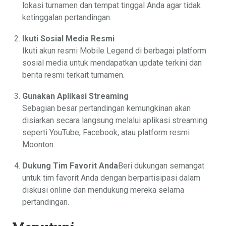
lokasi turnamen dan tempat tinggal Anda agar tidak
ketinggalan pertandingan.
Ikuti Sosial Media Resmi
Ikuti akun resmi Mobile Legend di berbagai platform
sosial media untuk mendapatkan update terkini dan
berita resmi terkait turnamen.
Gunakan Aplikasi Streaming
Sebagian besar pertandingan kemungkinan akan
disiarkan secara langsung melalui aplikasi streaming
seperti YouTube, Facebook, atau platform resmi
Moonton.
Dukung Tim Favorit Anda
Beri dukungan semangat
untuk tim favorit Anda dengan berpartisipasi dalam
diskusi online dan mendukung mereka selama
pertandingan.