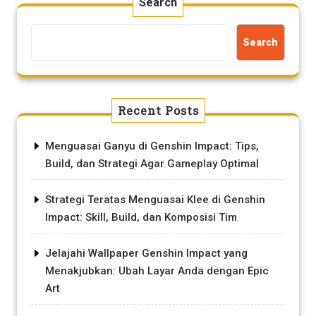
Search
Search
Recent Posts
Menguasai Ganyu di Genshin Impact: Tips,
Build, dan Strategi Agar Gameplay Optimal
Strategi Teratas Menguasai Klee di Genshin
Impact: Skill, Build, dan Komposisi Tim
Jelajahi Wallpaper Genshin Impact yang
Menakjubkan: Ubah Layar Anda dengan Epic
Art