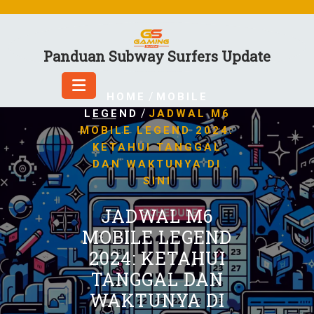
Skip
to
content
Panduan Subway Surfers Update
/
HOME
MOBILE
/
LEGEND
JADWAL M6
MOBILE LEGEND 2024:
KETAHUI TANGGAL
DAN WAKTUNYA DI
SINI
JADWAL M6
MOBILE LEGEND
2024: KETAHUI
TANGGAL DAN
WAKTUNYA DI