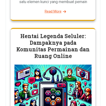
satu elemen kunci yang membuat pemain
Read More
Hentai Legenda Seluler:
Dampaknya pada
Komunitas Permainan dan
Ruang Online