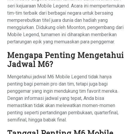
seri kejuaraan Mobile Legend. Acara ini mempertemukan
tim-tim terbaik dari berbagai negara untuk bersaing
memperebutkan titel juara dunia dan hadiah yang
menggiurkan. Didukung oleh Moonton, pengembang dari
Mobile Legend, turnamen ini diharapkan memberikan
pertarungan epik yang memuaskan para penggemar.
Mengapa Penting Mengetahui
Jadwal M6?
Mengetahui jadwal M6 Mobile Legend tidak hanya
penting bagi pemain pro dan tim, tetapi juga bagi
penggemar yang ingin mendukung tim favorit mereka.
Dengan informasi jadwal yang tepat, Anda bisa
memastikan tidak akan melewatkan momen-momen
penting seperti pertandingan pembukaan, quarterfinal,
semifinal, hingga babak final.
Tanggal Penting M6 Mobile