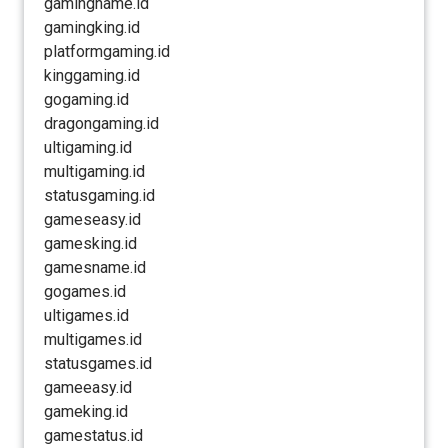
gamingname.id
gamingking.id
platformgaming.id
kinggaming.id
gogaming.id
dragongaming.id
ultigaming.id
multigaming.id
statusgaming.id
gameseasy.id
gamesking.id
gamesname.id
gogames.id
ultigames.id
multigames.id
statusgames.id
gameeasy.id
gameking.id
gamestatus.id