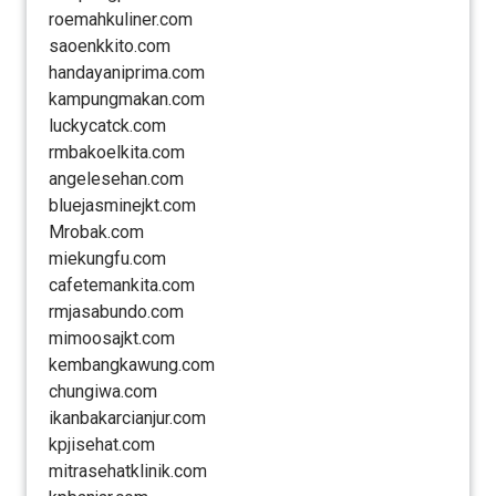
roemahkuliner.com
saoenkkito.com
handayaniprima.com
kampungmakan.com
luckycatck.com
rmbakoelkita.com
angelesehan.com
bluejasminejkt.com
Mrobak.com
miekungfu.com
cafetemankita.com
rmjasabundo.com
mimoosajkt.com
kembangkawung.com
chungiwa.com
ikanbakarcianjur.com
kpjisehat.com
mitrasehatklinik.com