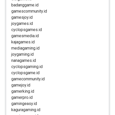
badanggame.id
gamescommunity.id
gamesjoy.id
joygames.id
cyclopsgames.id
gamesmedia.id
kajagames.id
mediagaming.id
joygaming.id
nanagames.id
cyclopsgaming.id
cyclopsgame.id
gamecommunity.id
gamejoy.id
gamerking.id
gamerpro.id
gamingeasy.id
kaguragaming.id