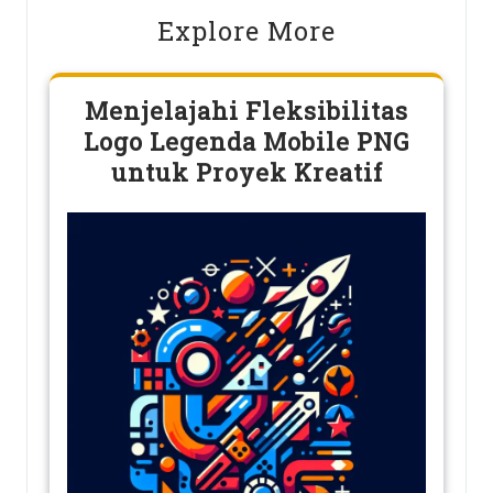
Explore More
Menjelajahi Fleksibilitas
Logo Legenda Mobile PNG
untuk Proyek Kreatif