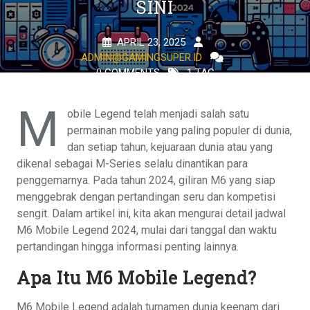
SINI
APRIL 23, 2025
ADMIN@GAMINGSUPER.ID
0 COMMENTS
1 TAG
M
obile Legend telah menjadi salah satu
permainan mobile yang paling populer di dunia,
dan setiap tahun, kejuaraan dunia atau yang
dikenal sebagai M-Series selalu dinantikan para
penggemarnya. Pada tahun 2024, giliran M6 yang siap
menggebrak dengan pertandingan seru dan kompetisi
sengit. Dalam artikel ini, kita akan mengurai detail jadwal
M6 Mobile Legend 2024, mulai dari tanggal dan waktu
pertandingan hingga informasi penting lainnya.
Apa Itu M6 Mobile Legend?
M6 Mobile Legend adalah turnamen dunia keenam dari