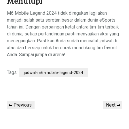
Menutupi
M6 Mobile Legend 2024 tidak diragukan lagi akan
menjadi salah satu sorotan besar dalam dunia eSports
tahun ini. Dengan persaingan ketat antara tim-tim terbaik
di dunia, setiap pertandingan pasti menyajikan aksi yang
menegangkan. Pastikan Anda sudah mencatat jadwal di
atas dan bersiap untuk bersorak mendukung tim favorit
Anda. Sampai jumpa di arena!
Tags:
jadwal-m6-mobile-legend-2024
Post
Previous
Next
Previous
Next
navigation
Post
Post