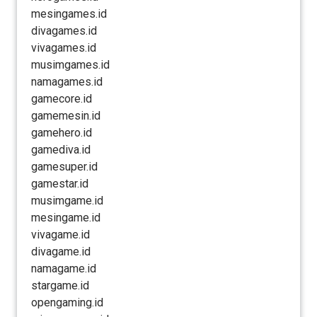
mesingames.id
divagames.id
vivagames.id
musimgames.id
namagames.id
gamecore.id
gamemesin.id
gamehero.id
gamediva.id
gamesuper.id
gamestar.id
musimgame.id
mesingame.id
vivagame.id
divagame.id
namagame.id
stargame.id
opengaming.id