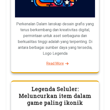
Perkenalan Dalam lanskap desain grafis yang
terus berkembang dan kreativitas digital,
permintaan untuk aset serbaguna dan
berkualitas tinggi adalah yang terpenting. Di
antara berbagai sumber daya yang tersedia,
Logo Legenda
Read More
Legenda Seluler:
Meluncurkan item dalam
game paling ikonik