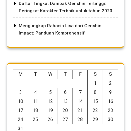
Daftar Tingkat Dampak Genshin Tertinggi:
Peringkat Karakter Terbaik untuk tahun 2023
Mengungkap Rahasia Lisa dari Genshin
Impact: Panduan Komprehensif
M
T
W
T
F
S
S
1
2
3
4
5
6
7
8
9
10
11
12
13
14
15
16
17
18
19
20
21
22
23
24
25
26
27
28
29
30
31