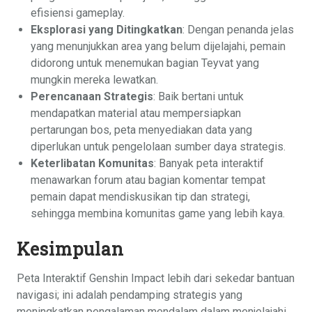
efisiensi gameplay.
Eksplorasi yang Ditingkatkan
: Dengan penanda jelas
yang menunjukkan area yang belum dijelajahi, pemain
didorong untuk menemukan bagian Teyvat yang
mungkin mereka lewatkan.
Perencanaan Strategis
: Baik bertani untuk
mendapatkan material atau mempersiapkan
pertarungan bos, peta menyediakan data yang
diperlukan untuk pengelolaan sumber daya strategis.
Keterlibatan Komunitas
: Banyak peta interaktif
menawarkan forum atau bagian komentar tempat
pemain dapat mendiskusikan tip dan strategi,
sehingga membina komunitas game yang lebih kaya.
Kesimpulan
Peta Interaktif Genshin Impact lebih dari sekedar bantuan
navigasi; ini adalah pendamping strategis yang
meningkatkan pengalaman mendalam dalam menjelajahi