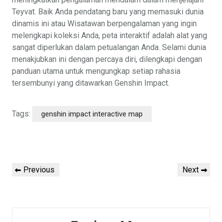
Teyvat. Baik Anda pendatang baru yang memasuki dunia
dinamis ini atau Wisatawan berpengalaman yang ingin
melengkapi koleksi Anda, peta interaktif adalah alat yang
sangat diperlukan dalam petualangan Anda. Selami dunia
menakjubkan ini dengan percaya diri, dilengkapi dengan
panduan utama untuk mengungkap setiap rahasia
tersembunyi yang ditawarkan Genshin Impact.
Tags:
genshin impact interactive map
Post
Previous
Next
Previous
Next
navigation
Post
Post