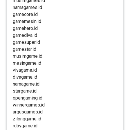
musimgames.id
namagames.id
gamecore.id
gamemesin.id
gamehero.id
gamediva.id
gamesuper.id
gamestar.id
musimgame.id
mesingame.id
vivagame.id
divagame.id
namagame.id
stargame.id
opengaming.id
winnergames.id
argusgames.id
zilonggame.id
rubygame.id