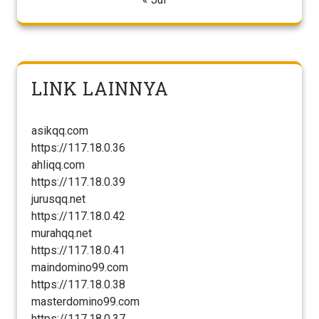
LINK LAINNYA
asikqq.com
https://117.18.0.36
ahliqq.com
https://117.18.0.39
jurusqq.net
https://117.18.0.42
murahqq.net
https://117.18.0.41
maindomino99.com
https://117.18.0.38
masterdomino99.com
https://117.18.0.37