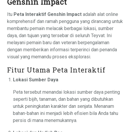
Genshin Impact
Itu
Peta Interaktif Genshin Impact
adalah alat online
komprehensif dan ramah pengguna yang dirancang untuk
membantu pemain melacak berbagai lokasi, sumber
daya, dan tujuan yang tersebar di seluruh Teyvat. Ini
melayani pemain baru dan veteran berpengalaman
dengan memberikan informasi terperinci dan penanda
visual yang memandu proses eksplorasi.
Fitur Utama Peta Interaktif
Lokasi Sumber Daya
Peta tersebut menandai lokasi sumber daya penting
seperti bijih, tanaman, dan bahan yang dibutuhkan
untuk peningkatan karakter dan senjata. Menanam
bahan-bahan ini menjadi lebih efisien bila Anda tahu
persis di mana menemukannya.