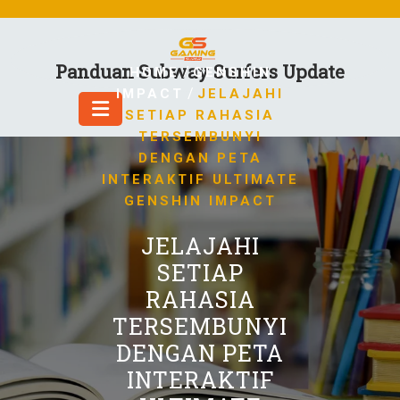
Skip
to
content
Panduan Subway Surfers Update
/
HOME
GENSHIN
/
IMPACT
JELAJAHI
SETIAP RAHASIA
TERSEMBUNYI
DENGAN PETA
INTERAKTIF ULTIMATE
GENSHIN IMPACT
JELAJAHI
SETIAP
RAHASIA
TERSEMBUNYI
DENGAN PETA
INTERAKTIF