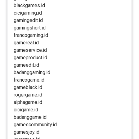
blackgames.id
cicigaming.id
gamingedit.id
gamingshort.id
francogaming.id
gamereal.id
gameservice.id
gameproduct.id
gameedit.id
badanggaming.id
francogame.id
gameblack.id
rogergame.id
alphagame.id
cicigame.id
badanggame.id
gamescommunity.id
gamesjoy.id