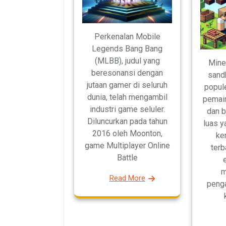
Perkenalan Mobile
Legends Bang Bang
(MLBB), judul yang
Mine
beresonansi dengan
sand
jutaan gamer di seluruh
popul
dunia, telah mengambil
pemain
industri game seluler.
dan b
Diluncurkan pada tahun
luas 
2016 oleh Moonton,
ke
game Multiplayer Online
terb
Battle
m
Read More
penga