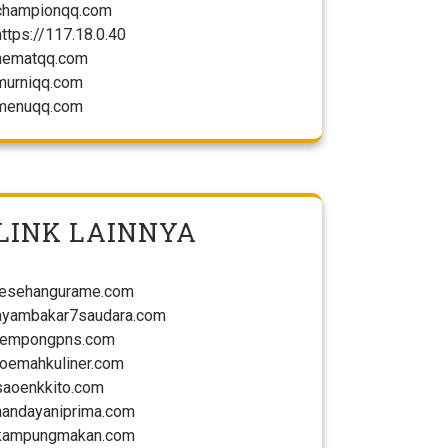
championqq.com
https://117.18.0.40
hematqq.com
murniqq.com
menuqq.com
LINK LAINNYA
lesehangurame.com
ayambakar7saudara.com
tempongpns.com
roemahkuliner.com
saoenkkito.com
handayaniprima.com
kampungmakan.com