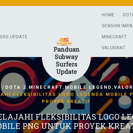
HOME
DOT
GENSHIN IMP
FERS UPDATE
MINECRAFT
Panduan
VALORANT
Subway
Surfers
Update
/
,
,
,
E
DOTA 2
MINECRAFT
MOBILE LEGEND
VALO
AHI FLEKSIBILITAS LOGO LEGENDA MOBILE 
PROYEK KREATIF
LAJAHI FLEKSIBILITAS LOGO L
BILE PNG UNTUK PROYEK KREA