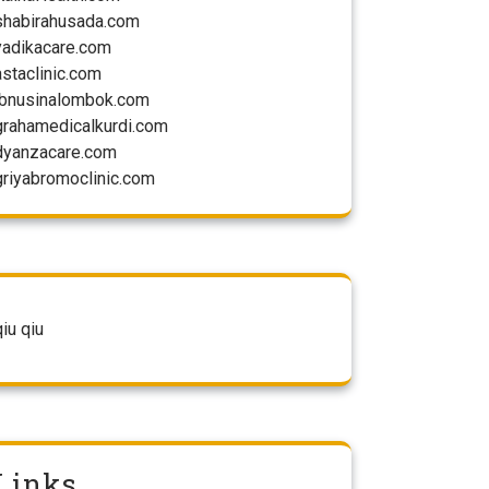
shabirahusada.com
yadikacare.com
astaclinic.com
ibnusinalombok.com
grahamedicalkurdi.com
dyanzacare.com
griyabromoclinic.com
qiu qiu
Links