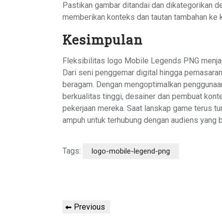
Pastikan gambar ditandai dan dikategorikan 
memberikan konteks dan tautan tambahan ke ko
Kesimpulan
Fleksibilitas logo Mobile Legends PNG menjad
Dari seni penggemar digital hingga pemasaran 
beragam. Dengan mengoptimalkan penggunaan
berkualitas tinggi, desainer dan pembuat kon
pekerjaan mereka. Saat lanskap game terus tu
ampuh untuk terhubung dengan audiens yang 
Tags:
logo-mobile-legend-png
Post
Previous
Previous
navigation
Post