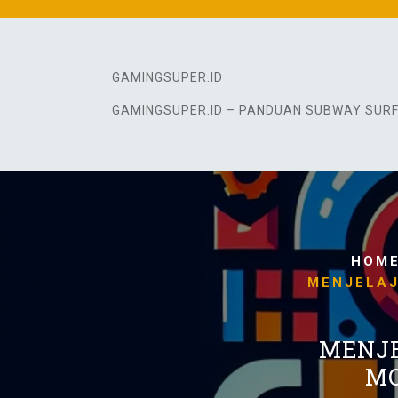
Skip
to
content
GAMINGSUPER.ID
GAMINGSUPER.ID – PANDUAN SUBWAY SUR
HOM
MENJELAJ
MENJE
MO