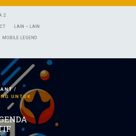
A 2
ACT
LAIN – LAIN
MOBILE LEGEND
/
RANT
PNG UNTUK
EGENDA
TIF