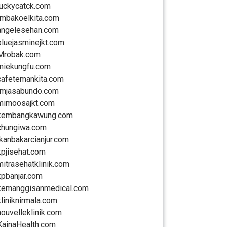
luckycatck.com
rmbakoelkita.com
angelesehan.com
bluejasminejkt.com
Mrobak.com
miekungfu.com
cafetemankita.com
rmjasabundo.com
mimoosajkt.com
kembangkawung.com
chungiwa.com
ikanbakarcianjur.com
kpjisehat.com
mitrasehatklinik.com
kpbanjar.com
kemanggisanmedical.com
kliniknirmala.com
nouvelleklinik.com
KainaHealth.com