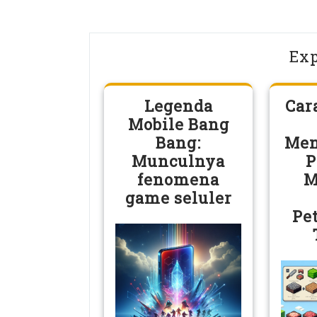
Exp
Legenda
Car
Mobile Bang
Bang:
Men
Munculnya
P
fenomena
M
game seluler
Pe