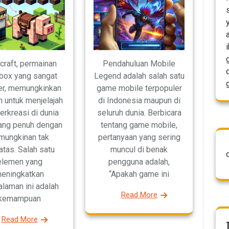
craft, permainan
Pendahuluan Mobile
box yang sangat
Legend adalah salah satu
er, memungkinkan
game mobile terpopuler
 untuk menjelajah
di Indonesia maupun di
erkreasi di dunia
seluruh dunia. Berbicara
yang penuh dengan
tentang game mobile,
mungkinan tak
pertanyaan yang sering
atas. Salah satu
muncul di benak
elemen yang
pengguna adalah,
eningkatkan
“Apakah game ini
laman ini adalah
Read More
kemampuan
Read More