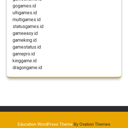
gogames.id
ultigames.id
multigames.id
statusgames.id
gameeasy.id
gameking.id
gamestatus.id
gamepro.id
kinggame.id
dragongame.id
Education WordPress Theme
By Ovation Themes