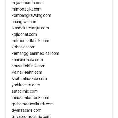
rmjasabundo.com
mimoosajkt.com
kembangkawung.com
chungiwa.com
ikanbakarcianjur.com
kpjisehat.com
mitrasehatklinik.com
kpbanjar.com
kemanggisanmedical.com
kliniknirmala.com
nouvelleklinik.com
KainaHealth.com
shabirahusada.com
yadikacare.com
astaclinic.com
ibnusinalombok.com
grahamedicalkurdi.com
dyanzacare.com
griyabromoclinic.com