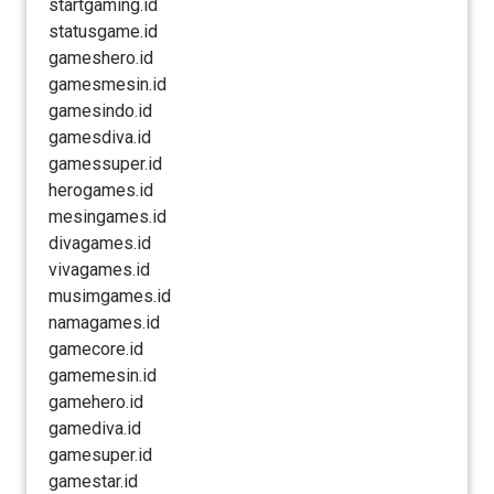
startgaming.id
statusgame.id
gameshero.id
gamesmesin.id
gamesindo.id
gamesdiva.id
gamessuper.id
herogames.id
mesingames.id
divagames.id
vivagames.id
musimgames.id
namagames.id
gamecore.id
gamemesin.id
gamehero.id
gamediva.id
gamesuper.id
gamestar.id