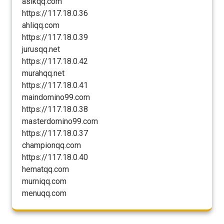
asikqq.com
https://117.18.0.36
ahliqq.com
https://117.18.0.39
jurusqq.net
https://117.18.0.42
murahqq.net
https://117.18.0.41
maindomino99.com
https://117.18.0.38
masterdomino99.com
https://117.18.0.37
championqq.com
https://117.18.0.40
hematqq.com
murniqq.com
menuqq.com