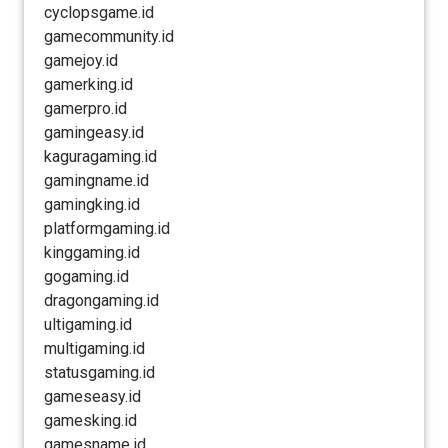
cyclopsgame.id
gamecommunity.id
gamejoy.id
gamerking.id
gamerpro.id
gamingeasy.id
kaguragaming.id
gamingname.id
gamingking.id
platformgaming.id
kinggaming.id
gogaming.id
dragongaming.id
ultigaming.id
multigaming.id
statusgaming.id
gameseasy.id
gamesking.id
gamesname.id