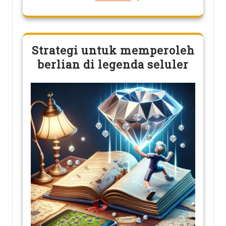
Strategi untuk memperoleh
berlian di legenda seluler