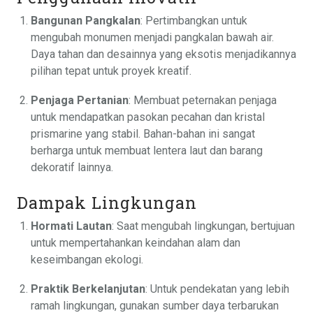
Bangunan Pangkalan
: Pertimbangkan untuk
mengubah monumen menjadi pangkalan bawah air.
Daya tahan dan desainnya yang eksotis menjadikannya
pilihan tepat untuk proyek kreatif.
Penjaga Pertanian
: Membuat peternakan penjaga
untuk mendapatkan pasokan pecahan dan kristal
prismarine yang stabil. Bahan-bahan ini sangat
berharga untuk membuat lentera laut dan barang
dekoratif lainnya.
Dampak Lingkungan
Hormati Lautan
: Saat mengubah lingkungan, bertujuan
untuk mempertahankan keindahan alam dan
keseimbangan ekologi.
Praktik Berkelanjutan
: Untuk pendekatan yang lebih
ramah lingkungan, gunakan sumber daya terbarukan