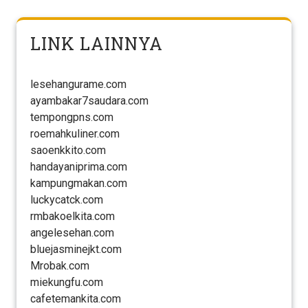
LINK LAINNYA
lesehangurame.com
ayambakar7saudara.com
tempongpns.com
roemahkuliner.com
saoenkkito.com
handayaniprima.com
kampungmakan.com
luckycatck.com
rmbakoelkita.com
angelesehan.com
bluejasminejkt.com
Mrobak.com
miekungfu.com
cafetemankita.com