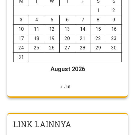
M
T
W
T
F
S
S
1
2
3
4
5
6
7
8
9
10
11
12
13
14
15
16
17
18
19
20
21
22
23
24
25
26
27
28
29
30
31
August 2026
« Jul
LINK LAINNYA