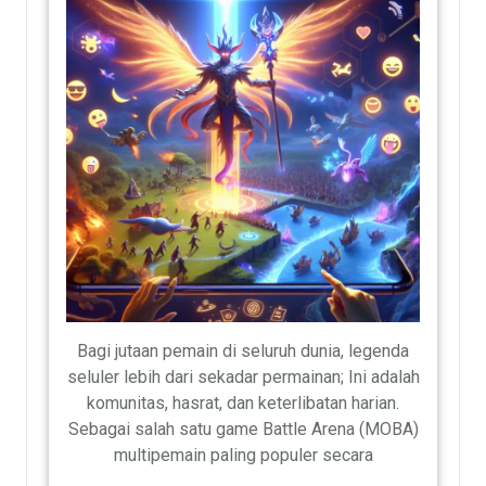
Bagi jutaan pemain di seluruh dunia, legenda
seluler lebih dari sekadar permainan; Ini adalah
komunitas, hasrat, dan keterlibatan harian.
Sebagai salah satu game Battle Arena (MOBA)
multipemain paling populer secara