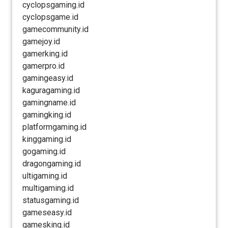
cyclopsgaming.id
cyclopsgame.id
gamecommunity.id
gamejoy.id
gamerking.id
gamerpro.id
gamingeasy.id
kaguragaming.id
gamingname.id
gamingking.id
platformgaming.id
kinggaming.id
gogaming.id
dragongaming.id
ultigaming.id
multigaming.id
statusgaming.id
gameseasy.id
gamesking.id