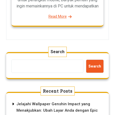
ingin memainkannya di PC untuk mendapatkan
Read More
Search
Search
Recent Posts
Jelajahi Wallpaper Genshin Impact yang
Menakjubkan: Ubah Layar Anda dengan Epic