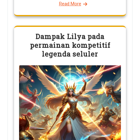
Read More
Dampak Lilya pada
permainan kompetitif
legenda seluler