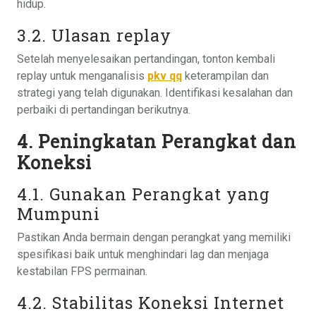
hidup.
3.2. Ulasan replay
Setelah menyelesaikan pertandingan, tonton kembali
replay untuk menganalisis
pkv qq
keterampilan dan
strategi yang telah digunakan. Identifikasi kesalahan dan
perbaiki di pertandingan berikutnya.
4. Peningkatan Perangkat dan
Koneksi
4.1. Gunakan Perangkat yang
Mumpuni
Pastikan Anda bermain dengan perangkat yang memiliki
spesifikasi baik untuk menghindari lag dan menjaga
kestabilan FPS permainan.
4.2. Stabilitas Koneksi Internet