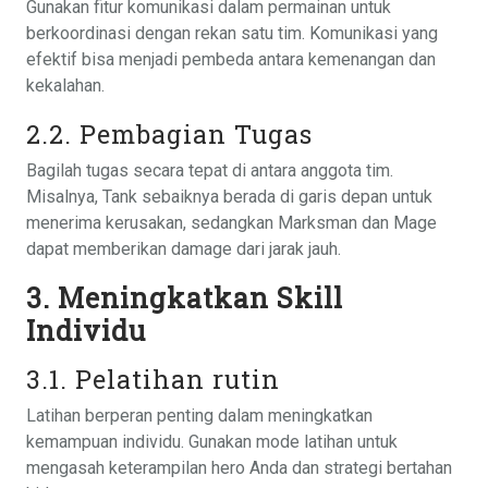
Gunakan fitur komunikasi dalam permainan untuk
berkoordinasi dengan rekan satu tim. Komunikasi yang
efektif bisa menjadi pembeda antara kemenangan dan
kekalahan.
2.2. Pembagian Tugas
Bagilah tugas secara tepat di antara anggota tim.
Misalnya, Tank sebaiknya berada di garis depan untuk
menerima kerusakan, sedangkan Marksman dan Mage
dapat memberikan damage dari jarak jauh.
3. Meningkatkan Skill
Individu
3.1. Pelatihan rutin
Latihan berperan penting dalam meningkatkan
kemampuan individu. Gunakan mode latihan untuk
mengasah keterampilan hero Anda dan strategi bertahan