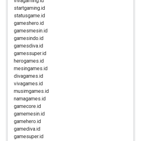
vivagaming.id
startgaming.id
statusgame.id
gameshero.id
gamesmesin.id
gamesindo.id
gamesdiva.id
gamessuper.id
herogames.id
mesingames.id
divagames.id
vivagames.id
musimgames.id
namagames.id
gamecore.id
gamemesin.id
gamehero.id
gamediva.id
gamesuper.id