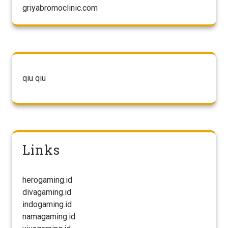
griyabromoclinic.com
qiu qiu
Links
herogaming.id
divagaming.id
indogaming.id
namagaming.id