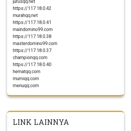
jurusqq.net
https://117.18.0.42
murahqq.net
https://117.18.0.41
maindomino99.com
https://117.18.0.38
masterdomino99.com
https://117.18.0.37
championqq.com
https://117.18.0.40
hematqq.com
murniqq.com
menuqq.com
LINK LAINNYA