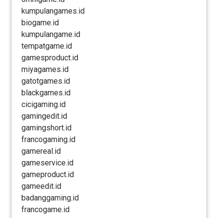
kumpulangames.id
biogame.id
kumpulangame.id
tempatgame.id
gamesproduct.id
miyagames.id
gatotgames.id
blackgames.id
cicigaming.id
gamingedit.id
gamingshort.id
francogaming.id
gamereal.id
gameservice.id
gameproduct.id
gameedit.id
badanggaming.id
francogame.id