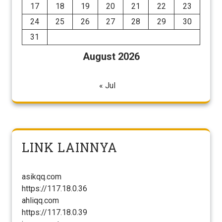
17
18
19
20
21
22
23
24
25
26
27
28
29
30
31
August 2026
« Jul
LINK LAINNYA
asikqq.com
https://117.18.0.36
ahliqq.com
https://117.18.0.39