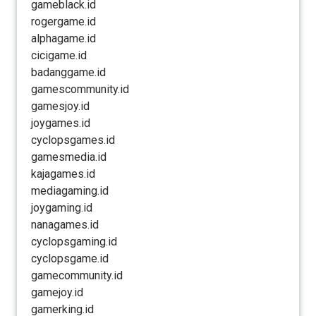
gameblack.id
rogergame.id
alphagame.id
cicigame.id
badanggame.id
gamescommunity.id
gamesjoy.id
joygames.id
cyclopsgames.id
gamesmedia.id
kajagames.id
mediagaming.id
joygaming.id
nanagames.id
cyclopsgaming.id
cyclopsgame.id
gamecommunity.id
gamejoy.id
gamerking.id