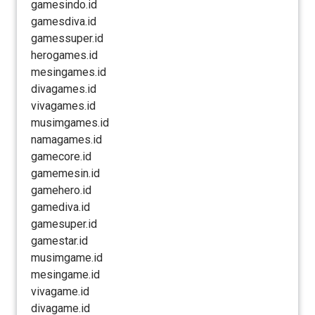
gamesindo.id
gamesdiva.id
gamessuper.id
herogames.id
mesingames.id
divagames.id
vivagames.id
musimgames.id
namagames.id
gamecore.id
gamemesin.id
gamehero.id
gamediva.id
gamesuper.id
gamestar.id
musimgame.id
mesingame.id
vivagame.id
divagame.id