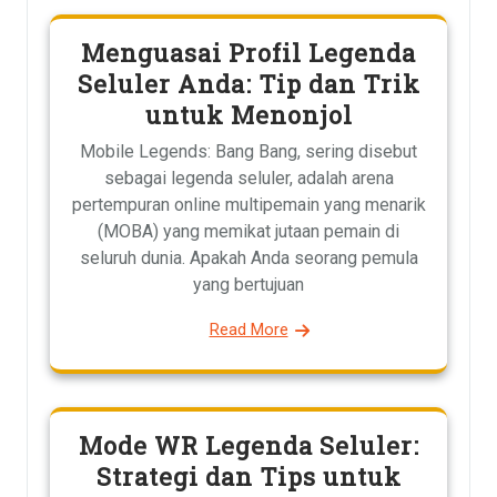
Menguasai Profil Legenda
Seluler Anda: Tip dan Trik
untuk Menonjol
Mobile Legends: Bang Bang, sering disebut
sebagai legenda seluler, adalah arena
pertempuran online multipemain yang menarik
(MOBA) yang memikat jutaan pemain di
seluruh dunia. Apakah Anda seorang pemula
yang bertujuan
Read More
Mode WR Legenda Seluler:
Strategi dan Tips untuk