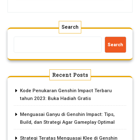
Search
Search
Recent Posts
Kode Penukaran Genshin Impact Terbaru
tahun 2023: Buka Hadiah Gratis
Menguasai Ganyu di Genshin Impact: Tips,
Build, dan Strategi Agar Gameplay Optimal
Strategi Teratas Menguasai Klee di Genshin