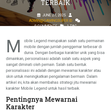
TERBAIK
JUNE 27, 2025
ADMIN@GAMINGSUPER.ID
0 COMMENTS
1 TAG
M
obile Legend merupakan salah satu permainan
mobile dengan jumlah penggemar terbesar di
dunia. Dengan berbagai karakter unik yang bisa
dimainkan, personalisasi adalah salah satu aspek yang
sangat diminati oleh pemain. Salah satu bentuk
personalisasi ini adalah dengan mewarnai karakter atau
skin untuk meningkatkan pengalaman bermain. Dalam
artikel ini, kita akan membahas strategi jitu mewarnai
karakter Mobile Legend untuk hasil terbaik.
Pentingnya Mewarnai
Karakter