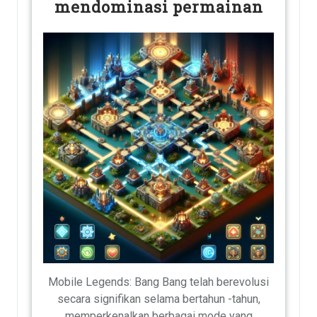
mendominasi permainan
Mobile Legends: Bang Bang telah berevolusi
secara signifikan selama bertahun -tahun,
memperkenalkan berbagai mode yang