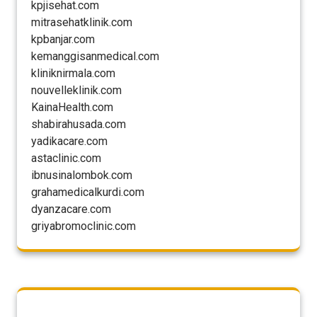
kpjisehat.com
mitrasehatklinik.com
kpbanjar.com
kemanggisanmedical.com
kliniknirmala.com
nouvelleklinik.com
KainaHealth.com
shabirahusada.com
yadikacare.com
astaclinic.com
ibnusinalombok.com
grahamedicalkurdi.com
dyanzacare.com
griyabromoclinic.com