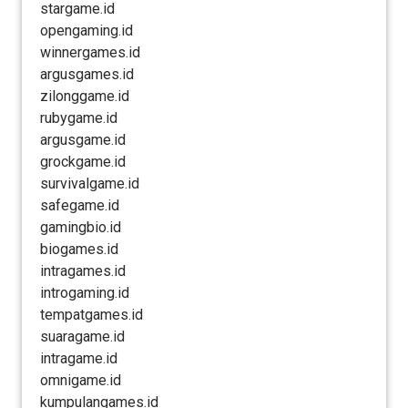
stargame.id
opengaming.id
winnergames.id
argusgames.id
zilonggame.id
rubygame.id
argusgame.id
grockgame.id
survivalgame.id
safegame.id
gamingbio.id
biogames.id
intragames.id
introgaming.id
tempatgames.id
suaragame.id
intragame.id
omnigame.id
kumpulangames.id