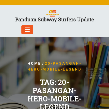
Skip
to
content
Panduan Subway Surfers Update
/
HOME
20-PASANGAN-
HERO-MOBILE-LEGEND
TAG:
20-
PASANGAN-
HERO-MOBILE-
LEGEND