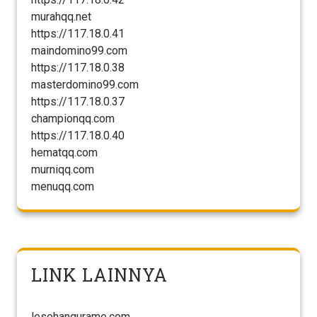
murahqq.net
https://117.18.0.41
maindomino99.com
https://117.18.0.38
masterdomino99.com
https://117.18.0.37
championqq.com
https://117.18.0.40
hematqq.com
murniqq.com
menuqq.com
LINK LAINNYA
lesehangurame.com