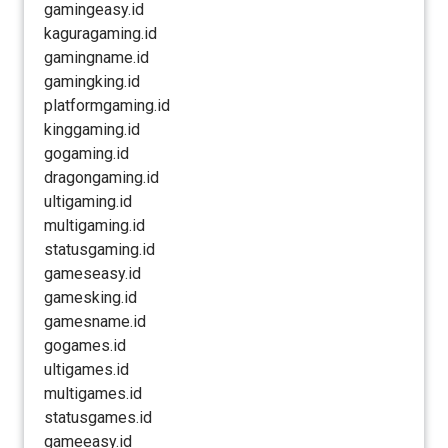
gamingeasy.id
kaguragaming.id
gamingname.id
gamingking.id
platformgaming.id
kinggaming.id
gogaming.id
dragongaming.id
ultigaming.id
multigaming.id
statusgaming.id
gameseasy.id
gamesking.id
gamesname.id
gogames.id
ultigames.id
multigames.id
statusgames.id
gameeasy.id