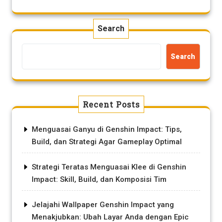
Search
Search
Recent Posts
Menguasai Ganyu di Genshin Impact: Tips,
Build, dan Strategi Agar Gameplay Optimal
Strategi Teratas Menguasai Klee di Genshin
Impact: Skill, Build, dan Komposisi Tim
Jelajahi Wallpaper Genshin Impact yang
Menakjubkan: Ubah Layar Anda dengan Epic