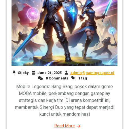
Sticky
June 21, 2025
admin@gamingsuper.id
0 Comments
1 tag
Mobile Legends: Bang Bang, pokok dalam genre
MOBA mobile, berkembang dengan gameplay
strategis dan kerja tim. Di arena kompetitif ini,
membentuk Sinergi Duo yang tepat dapat menjadi
kunci untuk mendominasi
Read More