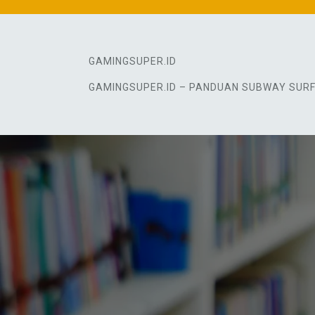
Skip
to
content
GAMINGSUPER.ID
GAMINGSUPER.ID – PANDUAN SUBWAY SUR