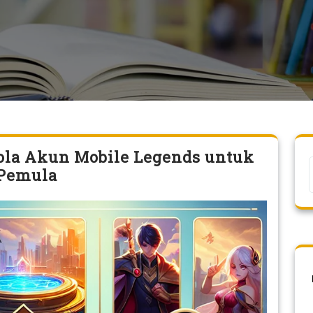
lola Akun Mobile Legends untuk
Pemula