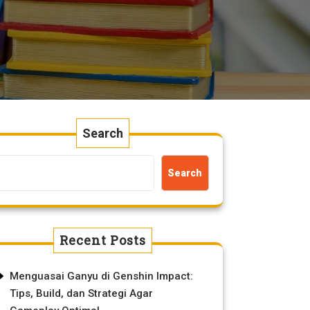
Search
Search
Recent Posts
Menguasai Ganyu di Genshin Impact:
Tips, Build, dan Strategi Agar