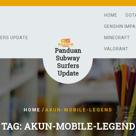
HOME
DOT
GENSHIN IMP
FERS UPDATE
MINECRAFT
Panduan
VALORANT
Subway
Surfers
Update
/
HOME
AKUN-MOBILE-LEGEND
TAG:
AKUN-MOBILE-LEGEND