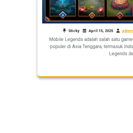
Sticky
April 15, 2025
admi
Mobile Legends adalah salah satu game 
populer di Asia Tenggara, termasuk Ind
Legends de