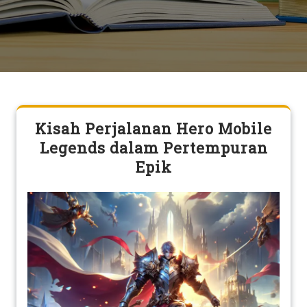
Kisah Perjalanan Hero Mobile
Legends dalam Pertempuran
Epik