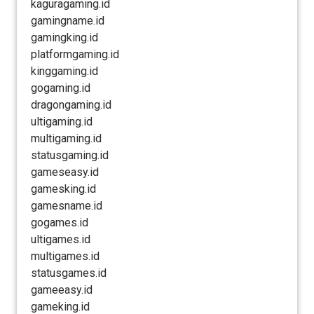
kaguragaming.id
gamingname.id
gamingking.id
platformgaming.id
kinggaming.id
gogaming.id
dragongaming.id
ultigaming.id
multigaming.id
statusgaming.id
gameseasy.id
gamesking.id
gamesname.id
gogames.id
ultigames.id
multigames.id
statusgames.id
gameeasy.id
gameking.id