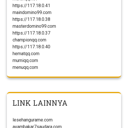
https://117.18.0.41
maindomino99.com
https://117.18.0.38
masterdomino99.com
https://117.18.0.37
championqq.com
https://117.18.0.40
hematqq.com
murniqq.com
menuqq.com
LINK LAINNYA
lesehangurame.com
ayambakar7saudara.com