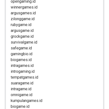
opengaming.id
winnergames.id
argusgames.id
zilonggame.id
rubygame.id
argusgame.id
grockgame.id
survivalgame.id
safegame.id
gamingbio.id
biogames.id
intragames.id
introgaming.id
tempatgames.id
suaragame.id
intragame.id
omnigame.id
kumpulangames.id
biogame.id