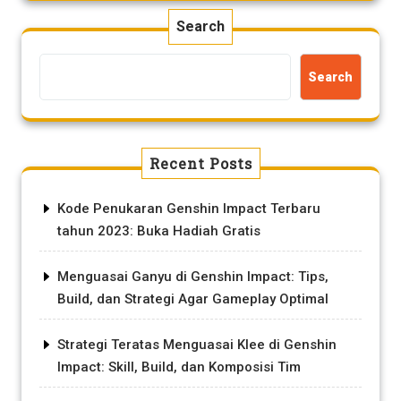
Search
Search
Recent Posts
Kode Penukaran Genshin Impact Terbaru
tahun 2023: Buka Hadiah Gratis
Menguasai Ganyu di Genshin Impact: Tips,
Build, dan Strategi Agar Gameplay Optimal
Strategi Teratas Menguasai Klee di Genshin
Impact: Skill, Build, dan Komposisi Tim