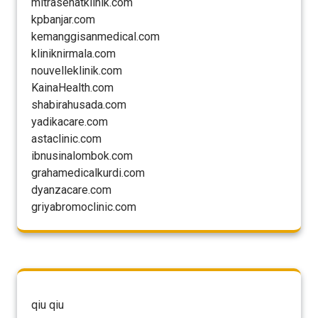
mitrasehatklinik.com
kpbanjar.com
kemanggisanmedical.com
kliniknirmala.com
nouvelleklinik.com
KainaHealth.com
shabirahusada.com
yadikacare.com
astaclinic.com
ibnusinalombok.com
grahamedicalkurdi.com
dyanzacare.com
griyabromoclinic.com
qiu qiu