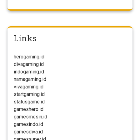
Links
herogaming.id
divagaming.id
indogaming.id
namagaming.id
vivagaming.id
startgaming.id
statusgame.id
gameshero.id
gamesmesin.id
gamesindo.id
gamesdiva.id
gamessuper.id