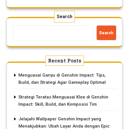
Search
Search
Recent Posts
Menguasai Ganyu di Genshin Impact: Tips,
Build, dan Strategi Agar Gameplay Optimal
Strategi Teratas Menguasai Klee di Genshin
Impact: Skill, Build, dan Komposisi Tim
Jelajahi Wallpaper Genshin Impact yang
Menakjubkan: Ubah Layar Anda dengan Epic