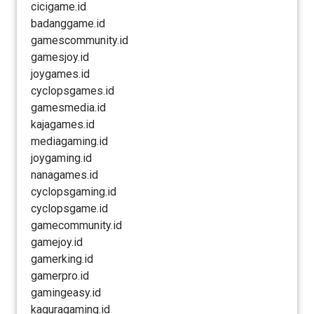
cicigame.id
badanggame.id
gamescommunity.id
gamesjoy.id
joygames.id
cyclopsgames.id
gamesmedia.id
kajagames.id
mediagaming.id
joygaming.id
nanagames.id
cyclopsgaming.id
cyclopsgame.id
gamecommunity.id
gamejoy.id
gamerking.id
gamerpro.id
gamingeasy.id
kaguragaming.id