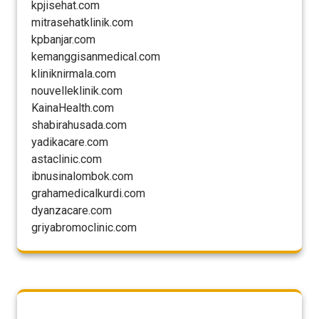
kpjisehat.com
mitrasehatklinik.com
kpbanjar.com
kemanggisanmedical.com
kliniknirmala.com
nouvelleklinik.com
KainaHealth.com
shabirahusada.com
yadikacare.com
astaclinic.com
ibnusinalombok.com
grahamedicalkurdi.com
dyanzacare.com
griyabromoclinic.com