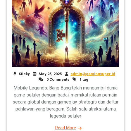
Sticky
May 25, 2025
admin@gamingsuper.id
0 Comments
1 tag
Mobile Legends: Bang Bang telah mengambil dunia
game seluler dengan badai, memikat jutaan pemain
secara global dengan gameplay strategis dan daftar
pahlawan yang beragam. Salah satu atraksi utama
legenda seluler
Read More