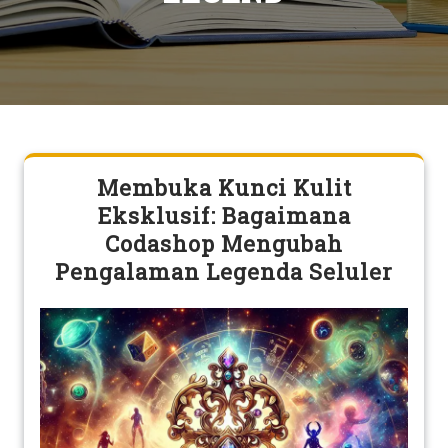
Membuka Kunci Kulit
Eksklusif: Bagaimana
Codashop Mengubah
Pengalaman Legenda Seluler