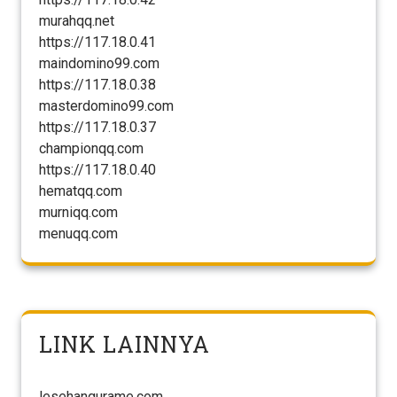
murahqq.net
https://117.18.0.41
maindomino99.com
https://117.18.0.38
masterdomino99.com
https://117.18.0.37
championqq.com
https://117.18.0.40
hematqq.com
murniqq.com
menuqq.com
LINK LAINNYA
lesehangurame.com