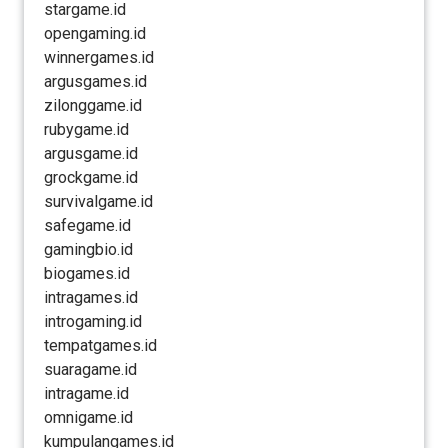
stargame.id
opengaming.id
winnergames.id
argusgames.id
zilonggame.id
rubygame.id
argusgame.id
grockgame.id
survivalgame.id
safegame.id
gamingbio.id
biogames.id
intragames.id
introgaming.id
tempatgames.id
suaragame.id
intragame.id
omnigame.id
kumpulangames.id