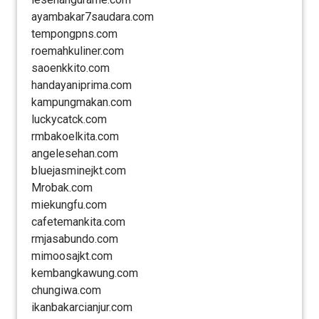
ayambakar7saudara.com
tempongpns.com
roemahkuliner.com
saoenkkito.com
handayaniprima.com
kampungmakan.com
luckycatck.com
rmbakoelkita.com
angelesehan.com
bluejasminejkt.com
Mrobak.com
miekungfu.com
cafetemankita.com
rmjasabundo.com
mimoosajkt.com
kembangkawung.com
chungiwa.com
ikanbakarcianjur.com