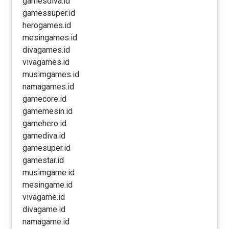
gamesdiva.id
gamessuper.id
herogames.id
mesingames.id
divagames.id
vivagames.id
musimgames.id
namagames.id
gamecore.id
gamemesin.id
gamehero.id
gamediva.id
gamesuper.id
gamestar.id
musimgame.id
mesingame.id
vivagame.id
divagame.id
namagame.id