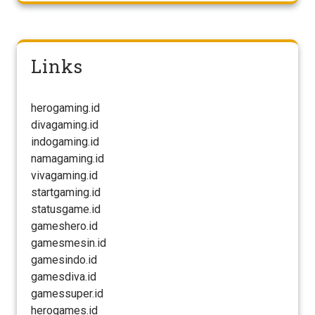
Links
herogaming.id
divagaming.id
indogaming.id
namagaming.id
vivagaming.id
startgaming.id
statusgame.id
gameshero.id
gamesmesin.id
gamesindo.id
gamesdiva.id
gamessuper.id
herogames.id