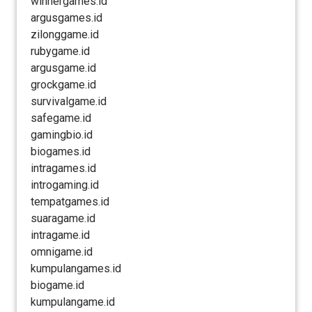
winnergames.id
argusgames.id
zilonggame.id
rubygame.id
argusgame.id
grockgame.id
survivalgame.id
safegame.id
gamingbio.id
biogames.id
intragames.id
introgaming.id
tempatgames.id
suaragame.id
intragame.id
omnigame.id
kumpulangames.id
biogame.id
kumpulangame.id