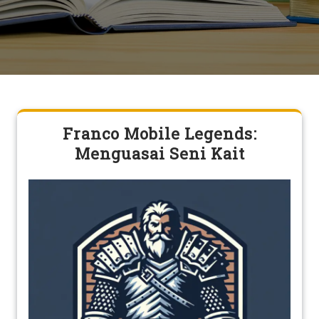
Franco Mobile Legends:
Menguasai Seni Kait