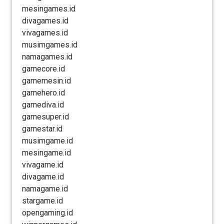
mesingames.id
divagames.id
vivagames.id
musimgames.id
namagames.id
gamecore.id
gamemesin.id
gamehero.id
gamediva.id
gamesuper.id
gamestar.id
musimgame.id
mesingame.id
vivagame.id
divagame.id
namagame.id
stargame.id
opengaming.id