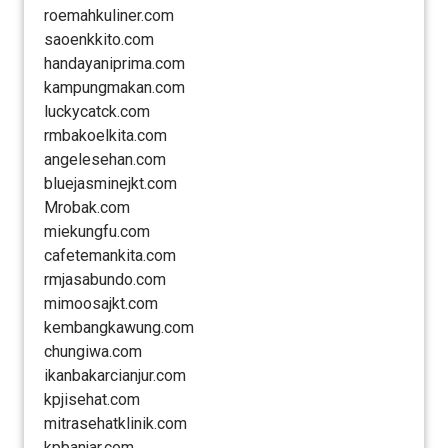
roemahkuliner.com
saoenkkito.com
handayaniprima.com
kampungmakan.com
luckycatck.com
rmbakoelkita.com
angelesehan.com
bluejasminejkt.com
Mrobak.com
miekungfu.com
cafetemankita.com
rmjasabundo.com
mimoosajkt.com
kembangkawung.com
chungiwa.com
ikanbakarcianjur.com
kpjisehat.com
mitrasehatklinik.com
kpbanjar.com