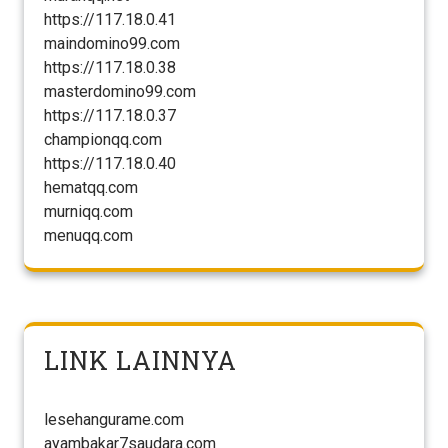
https://117.18.0.41
maindomino99.com
https://117.18.0.38
masterdomino99.com
https://117.18.0.37
championqq.com
https://117.18.0.40
hematqq.com
murniqq.com
menuqq.com
LINK LAINNYA
lesehangurame.com
ayambakar7saudara.com