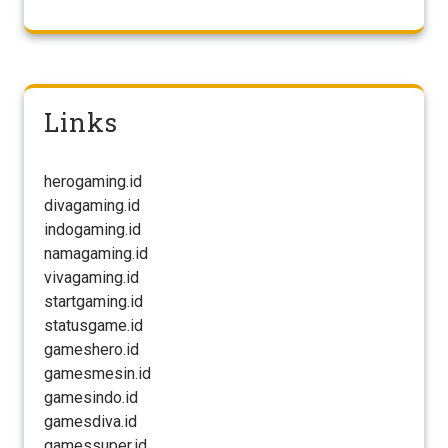
Links
herogaming.id
divagaming.id
indogaming.id
namagaming.id
vivagaming.id
startgaming.id
statusgame.id
gameshero.id
gamesmesin.id
gamesindo.id
gamesdiva.id
gamessuper.id