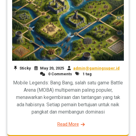
Sticky
May 20, 2025
admin@gamingsuper.id
0 Comments
1 tag
Mobile Legends: Bang Bang, salah satu game Battle
Arena (MOBA) multipemain paling populer,
menawarkan kegembiraan dan tantangan yang tak
ada habisnya. Setiap pemain bertujuan untuk naik
pangkat dan membangun dominasi
Read More