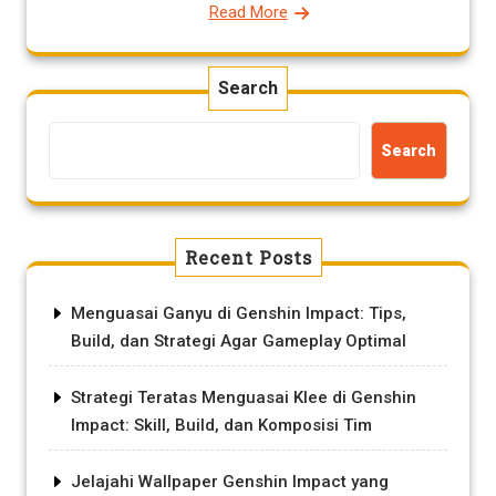
Read More
Search
Search
Recent Posts
Menguasai Ganyu di Genshin Impact: Tips,
Build, dan Strategi Agar Gameplay Optimal
Strategi Teratas Menguasai Klee di Genshin
Impact: Skill, Build, dan Komposisi Tim
Jelajahi Wallpaper Genshin Impact yang