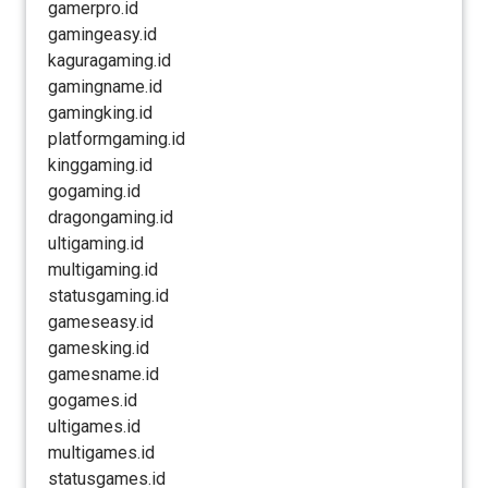
gamerpro.id
gamingeasy.id
kaguragaming.id
gamingname.id
gamingking.id
platformgaming.id
kinggaming.id
gogaming.id
dragongaming.id
ultigaming.id
multigaming.id
statusgaming.id
gameseasy.id
gamesking.id
gamesname.id
gogames.id
ultigames.id
multigames.id
statusgames.id