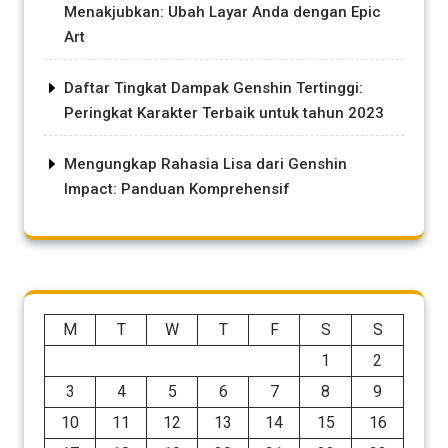
Menakjubkan: Ubah Layar Anda dengan Epic
Art
Daftar Tingkat Dampak Genshin Tertinggi:
Peringkat Karakter Terbaik untuk tahun 2023
Mengungkap Rahasia Lisa dari Genshin
Impact: Panduan Komprehensif
M
T
W
T
F
S
S
1
2
3
4
5
6
7
8
9
10
11
12
13
14
15
16