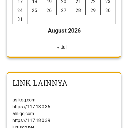
17
18
19
20
21
22
23
24
25
26
27
28
29
30
31
August 2026
« Jul
LINK LAINNYA
asikqq.com
https://117.18.0.36
ahliqq.com
https://117.18.0.39
jurusqq.net