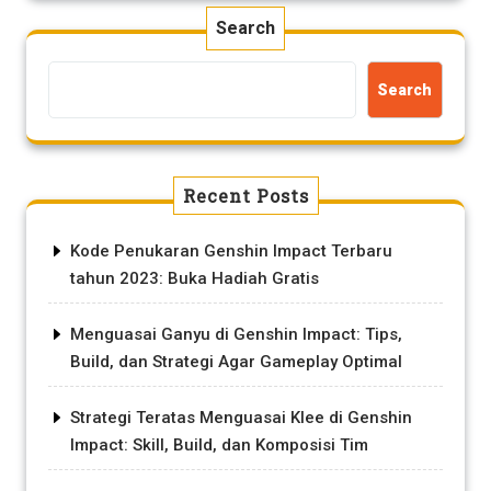
Search
Search
Recent Posts
Kode Penukaran Genshin Impact Terbaru
tahun 2023: Buka Hadiah Gratis
Menguasai Ganyu di Genshin Impact: Tips,
Build, dan Strategi Agar Gameplay Optimal
Strategi Teratas Menguasai Klee di Genshin
Impact: Skill, Build, dan Komposisi Tim