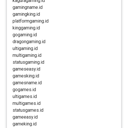
kaguragaming.id
gamingname.id
gamingking.id
platformgaming.id
kinggaming.id
gogaming.id
dragongaming.id
ultigaming.id
multigaming.id
statusgaming.id
gameseasy.id
gamesking.id
gamesname.id
gogames.id
ultigames.id
multigames.id
statusgames.id
gameeasy.id
gameking.id