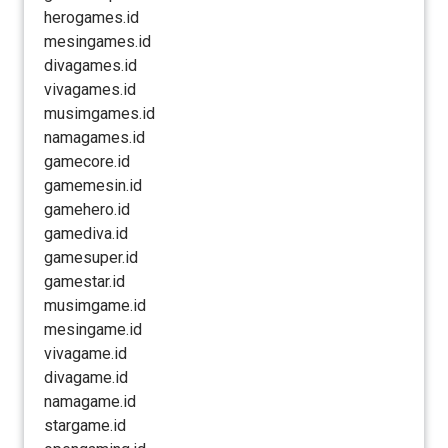
herogames.id
mesingames.id
divagames.id
vivagames.id
musimgames.id
namagames.id
gamecore.id
gamemesin.id
gamehero.id
gamediva.id
gamesuper.id
gamestar.id
musimgame.id
mesingame.id
vivagame.id
divagame.id
namagame.id
stargame.id