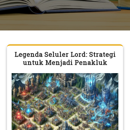
Legenda Seluler Lord: Strategi
untuk Menjadi Penakluk