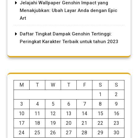
Jelajahi Wallpaper Genshin Impact yang
Menakjubkan: Ubah Layar Anda dengan Epic
Art
Daftar Tingkat Dampak Genshin Tertinggi:
Peringkat Karakter Terbaik untuk tahun 2023
M
T
W
T
F
S
S
1
2
3
4
5
6
7
8
9
10
11
12
13
14
15
16
17
18
19
20
21
22
23
24
25
26
27
28
29
30