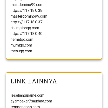
maindomino99.com
https://117.18.0.38
masterdomino99.com
https://117.18.0.37
championqq.com
https://117.18.0.40
hematqq.com
murniqq.com
menuqq.com
LINK LAINNYA
lesehangurame.com
ayambakar7saudara.com
tempongpns.com