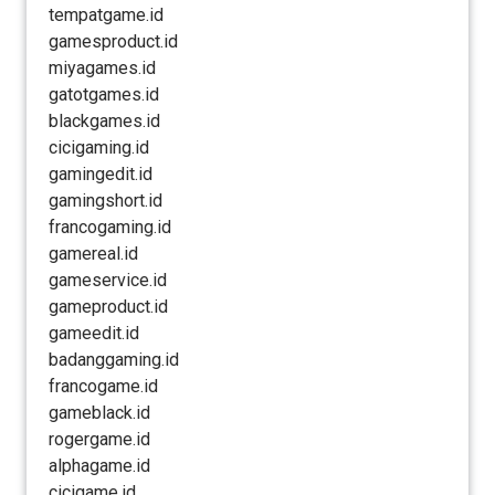
tempatgame.id
gamesproduct.id
miyagames.id
gatotgames.id
blackgames.id
cicigaming.id
gamingedit.id
gamingshort.id
francogaming.id
gamereal.id
gameservice.id
gameproduct.id
gameedit.id
badanggaming.id
francogame.id
gameblack.id
rogergame.id
alphagame.id
cicigame.id