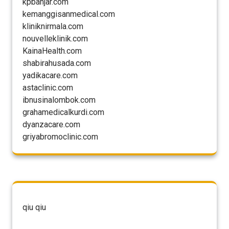
kpbanjar.com
kemanggisanmedical.com
kliniknirmala.com
nouvelleklinik.com
KainaHealth.com
shabirahusada.com
yadikacare.com
astaclinic.com
ibnusinalombok.com
grahamedicalkurdi.com
dyanzacare.com
griyabromoclinic.com
qiu qiu