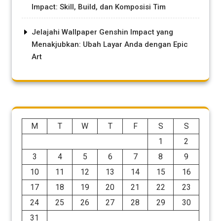
Impact: Skill, Build, dan Komposisi Tim
Jelajahi Wallpaper Genshin Impact yang
Menakjubkan: Ubah Layar Anda dengan Epic
Art
M
T
W
T
F
S
S
1
2
3
4
5
6
7
8
9
10
11
12
13
14
15
16
17
18
19
20
21
22
23
24
25
26
27
28
29
30
31