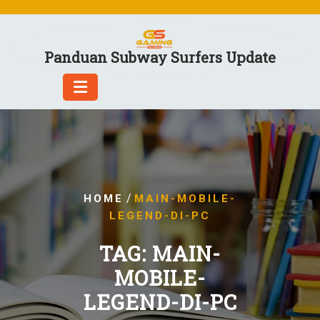
Skip
to
content
Panduan Subway Surfers Update
/
HOME
MAIN-MOBILE-
LEGEND-DI-PC
TAG:
MAIN-
MOBILE-
LEGEND-DI-PC