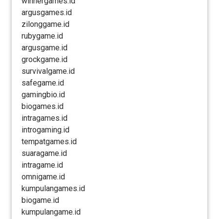
winnergames.id
argusgames.id
zilonggame.id
rubygame.id
argusgame.id
grockgame.id
survivalgame.id
safegame.id
gamingbio.id
biogames.id
intragames.id
introgaming.id
tempatgames.id
suaragame.id
intragame.id
omnigame.id
kumpulangames.id
biogame.id
kumpulangame.id