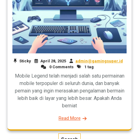
Sticky
April 28, 2025
admin@gamingsuper.id
0 Comments
1 tag
Mobile Legend telah menjadi salah satu permainan
mobile terpopuler di seluruh dunia, dan banyak
pemain yang ingin merasakan pengalaman bermain
lebih baik di layar yang lebih besar. Apakah Anda
berniat
Read More