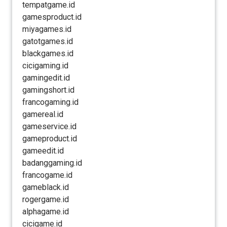
tempatgame.id
gamesproduct.id
miyagames.id
gatotgames.id
blackgames.id
cicigaming.id
gamingedit.id
gamingshort.id
francogaming.id
gamereal.id
gameservice.id
gameproduct.id
gameedit.id
badanggaming.id
francogame.id
gameblack.id
rogergame.id
alphagame.id
cicigame.id