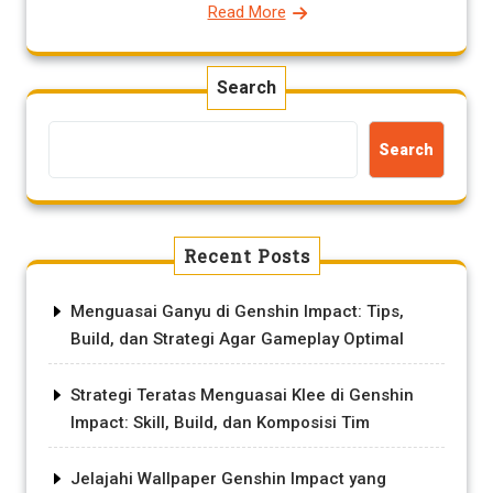
Read More
Search
Search
Recent Posts
Menguasai Ganyu di Genshin Impact: Tips,
Build, dan Strategi Agar Gameplay Optimal
Strategi Teratas Menguasai Klee di Genshin
Impact: Skill, Build, dan Komposisi Tim
Jelajahi Wallpaper Genshin Impact yang