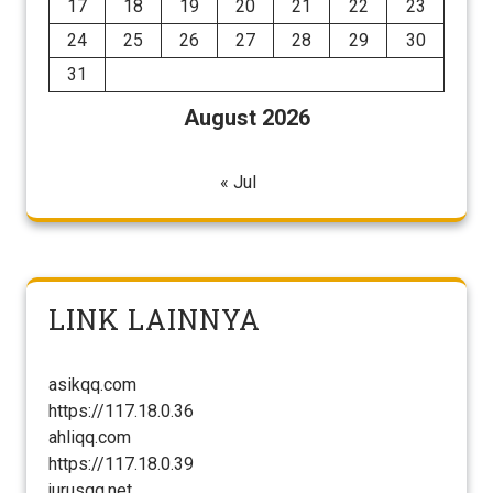
17
18
19
20
21
22
23
24
25
26
27
28
29
30
31
August 2026
« Jul
LINK LAINNYA
asikqq.com
https://117.18.0.36
ahliqq.com
https://117.18.0.39
jurusqq.net