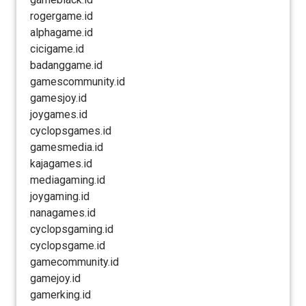
rogergame.id
alphagame.id
cicigame.id
badanggame.id
gamescommunity.id
gamesjoy.id
joygames.id
cyclopsgames.id
gamesmedia.id
kajagames.id
mediagaming.id
joygaming.id
nanagames.id
cyclopsgaming.id
cyclopsgame.id
gamecommunity.id
gamejoy.id
gamerking.id