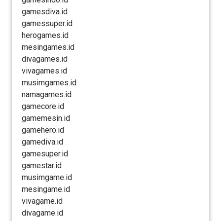
gamesdiva.id
gamessuper.id
herogames.id
mesingames.id
divagames.id
vivagames.id
musimgames.id
namagames.id
gamecore.id
gamemesin.id
gamehero.id
gamediva.id
gamesuper.id
gamestar.id
musimgame.id
mesingame.id
vivagame.id
divagame.id