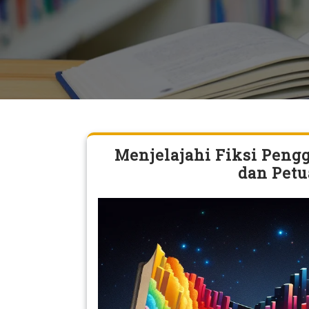
Menjelajahi Fiksi Peng
dan Petu