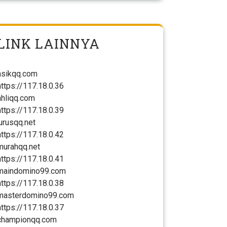
LINK LAINNYA
asikqq.com
https://117.18.0.36
ahliqq.com
https://117.18.0.39
jurusqq.net
https://117.18.0.42
murahqq.net
https://117.18.0.41
maindomino99.com
https://117.18.0.38
masterdomino99.com
https://117.18.0.37
championqq.com