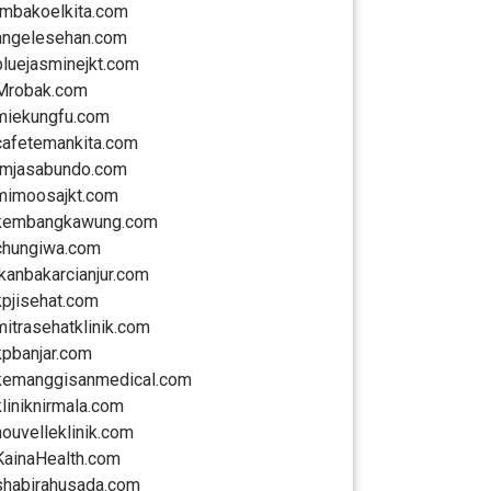
rmbakoelkita.com
angelesehan.com
bluejasminejkt.com
Mrobak.com
miekungfu.com
cafetemankita.com
rmjasabundo.com
mimoosajkt.com
kembangkawung.com
chungiwa.com
ikanbakarcianjur.com
kpjisehat.com
mitrasehatklinik.com
kpbanjar.com
kemanggisanmedical.com
kliniknirmala.com
nouvelleklinik.com
KainaHealth.com
shabirahusada.com