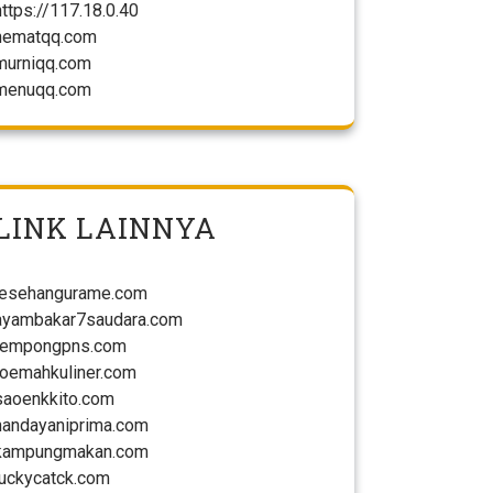
https://117.18.0.40
hematqq.com
murniqq.com
menuqq.com
LINK LAINNYA
lesehangurame.com
ayambakar7saudara.com
tempongpns.com
roemahkuliner.com
saoenkkito.com
handayaniprima.com
kampungmakan.com
luckycatck.com