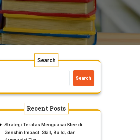
Search
Search
Recent Posts
Strategi Teratas Menguasai Klee di
Genshin Impact: Skill, Build, dan