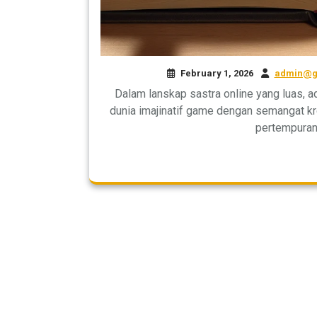
February 1, 2026
admin@g
Dalam lanskap sastra online yang luas,
dunia imajinatif game dengan semangat kre
pertempuran