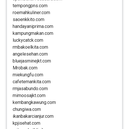
tempongpns.com
roemahkuliner.com
saoenkkito.com
handayaniprima.com
kampungmakan.com
luckycatck.com
rmbakoelkita.com
angelesehan.com
bluejasminejkt.com
Mrobak.com
miekungfu.com
cafetemankita.com
rmjasabundo.com
mimoosajkt.com
kembangkawung.com
chungiwa.com
ikanbakarcianjur.com
kpjisehat.com