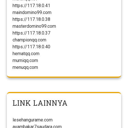
https://117.18.0.41
maindomino99.com
https://117.18.0.38
masterdomino99.com
https://117.18.0.37
championqq.com
https://117.18.0.40
hematqq.com
murniqq.com
menuqq.com
LINK LAINNYA
lesehangurame.com
ayambakar7saudara.com