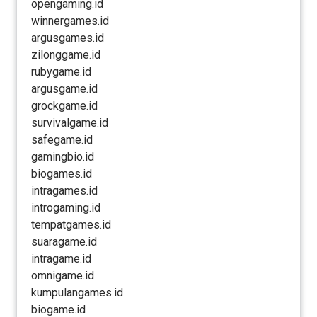
opengaming.id
winnergames.id
argusgames.id
zilonggame.id
rubygame.id
argusgame.id
grockgame.id
survivalgame.id
safegame.id
gamingbio.id
biogames.id
intragames.id
introgaming.id
tempatgames.id
suaragame.id
intragame.id
omnigame.id
kumpulangames.id
biogame.id