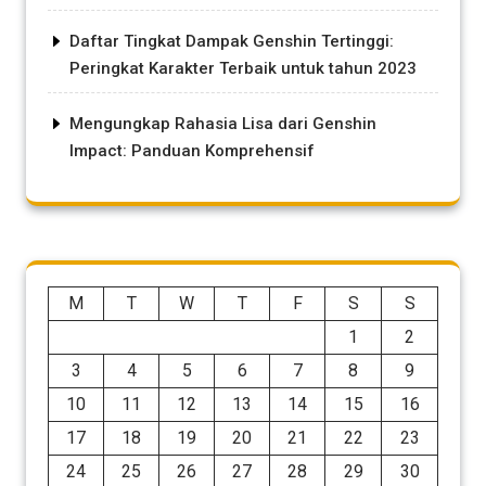
Daftar Tingkat Dampak Genshin Tertinggi:
Peringkat Karakter Terbaik untuk tahun 2023
Mengungkap Rahasia Lisa dari Genshin
Impact: Panduan Komprehensif
M
T
W
T
F
S
S
1
2
3
4
5
6
7
8
9
10
11
12
13
14
15
16
17
18
19
20
21
22
23
24
25
26
27
28
29
30