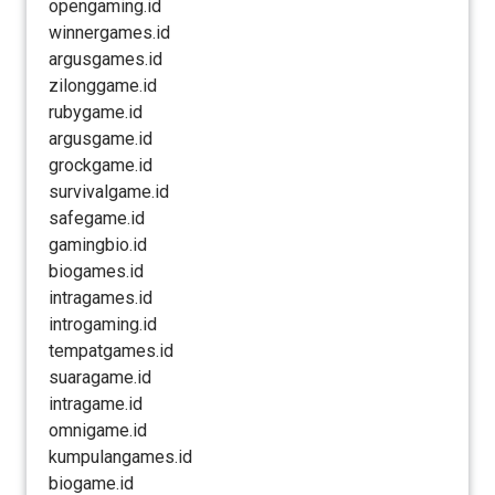
opengaming.id
winnergames.id
argusgames.id
zilonggame.id
rubygame.id
argusgame.id
grockgame.id
survivalgame.id
safegame.id
gamingbio.id
biogames.id
intragames.id
introgaming.id
tempatgames.id
suaragame.id
intragame.id
omnigame.id
kumpulangames.id
biogame.id