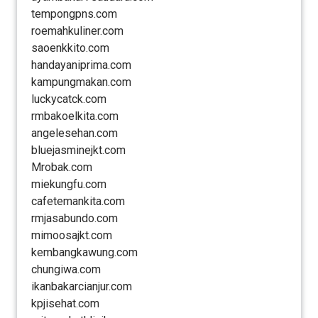
tempongpns.com
roemahkuliner.com
saoenkkito.com
handayaniprima.com
kampungmakan.com
luckycatck.com
rmbakoelkita.com
angelesehan.com
bluejasminejkt.com
Mrobak.com
miekungfu.com
cafetemankita.com
rmjasabundo.com
mimoosajkt.com
kembangkawung.com
chungiwa.com
ikanbakarcianjur.com
kpjisehat.com