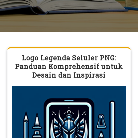
Logo Legenda Seluler PNG:
Panduan Komprehensif untuk
Desain dan Inspirasi