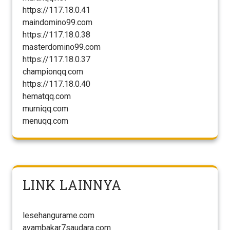
https://117.18.0.41
maindomino99.com
https://117.18.0.38
masterdomino99.com
https://117.18.0.37
championqq.com
https://117.18.0.40
hematqq.com
murniqq.com
menuqq.com
LINK LAINNYA
lesehangurame.com
ayambakar7saudara.com