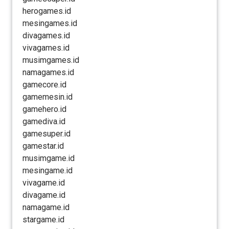
herogames.id
mesingames.id
divagames.id
vivagames.id
musimgames.id
namagames.id
gamecore.id
gamemesin.id
gamehero.id
gamediva.id
gamesuper.id
gamestar.id
musimgame.id
mesingame.id
vivagame.id
divagame.id
namagame.id
stargame.id