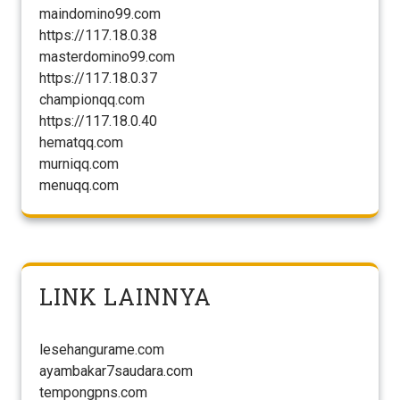
maindomino99.com
https://117.18.0.38
masterdomino99.com
https://117.18.0.37
championqq.com
https://117.18.0.40
hematqq.com
murniqq.com
menuqq.com
LINK LAINNYA
lesehangurame.com
ayambakar7saudara.com
tempongpns.com