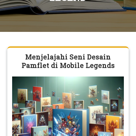
Menjelajahi Seni Desain
Pamflet di Mobile Legends