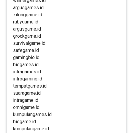
winnergames.id
argusgames.id
zilonggame.id
rubygame.id
argusgame.id
grockgame.id
survivalgame.id
safegame.id
gamingbio.id
biogames.id
intragames.id
introgaming.id
tempatgames.id
suaragame.id
intragame.id
omnigame.id
kumpulangames.id
biogame.id
kumpulangame.id