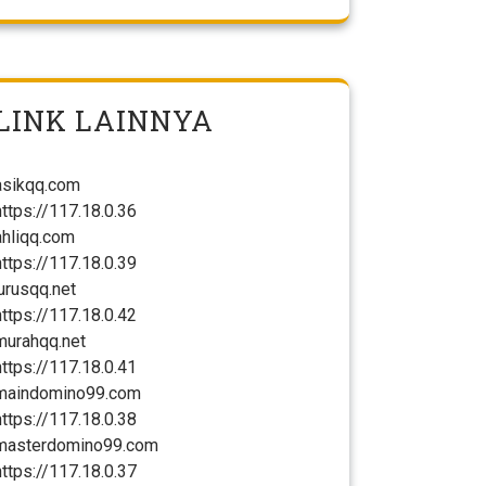
LINK LAINNYA
asikqq.com
https://117.18.0.36
ahliqq.com
https://117.18.0.39
jurusqq.net
https://117.18.0.42
murahqq.net
https://117.18.0.41
maindomino99.com
https://117.18.0.38
masterdomino99.com
https://117.18.0.37