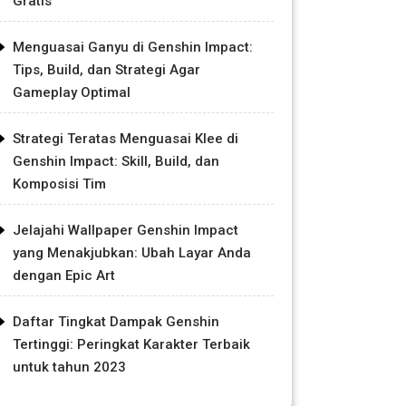
Gratis
Menguasai Ganyu di Genshin Impact:
Tips, Build, dan Strategi Agar
Gameplay Optimal
Strategi Teratas Menguasai Klee di
Genshin Impact: Skill, Build, dan
Komposisi Tim
Jelajahi Wallpaper Genshin Impact
yang Menakjubkan: Ubah Layar Anda
dengan Epic Art
Daftar Tingkat Dampak Genshin
Tertinggi: Peringkat Karakter Terbaik
untuk tahun 2023