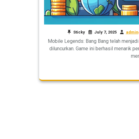
Sticky
July 7, 2025
admin
Mobile Legends: Bang Bang telah menjadi 
diluncurkan. Game ini berhasil menarik pe
men