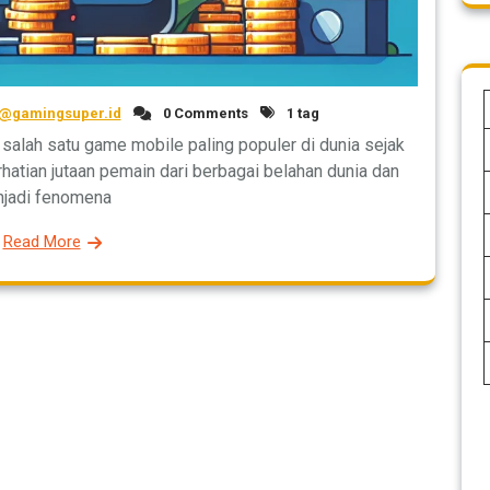
@gamingsuper.id
0 Comments
1 tag
salah satu game mobile paling populer di dunia sejak
rhatian jutaan pemain dari berbagai belahan dunia dan
jadi fenomena
Read More