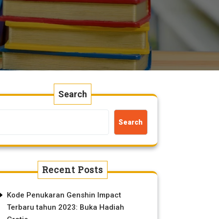
Search
Search
Recent Posts
Kode Penukaran Genshin Impact
Terbaru tahun 2023: Buka Hadiah