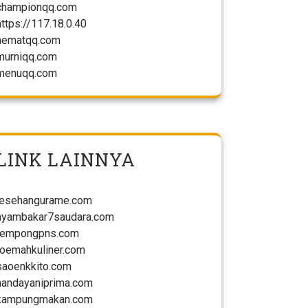
championqq.com
https://117.18.0.40
hematqq.com
murniqq.com
menuqq.com
LINK LAINNYA
lesehangurame.com
ayambakar7saudara.com
tempongpns.com
roemahkuliner.com
saoenkkito.com
handayaniprima.com
kampungmakan.com