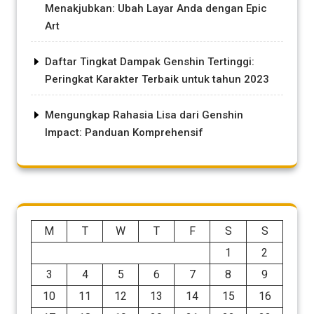
Menakjubkan: Ubah Layar Anda dengan Epic
Art
Daftar Tingkat Dampak Genshin Tertinggi:
Peringkat Karakter Terbaik untuk tahun 2023
Mengungkap Rahasia Lisa dari Genshin
Impact: Panduan Komprehensif
M
T
W
T
F
S
S
1
2
3
4
5
6
7
8
9
10
11
12
13
14
15
16