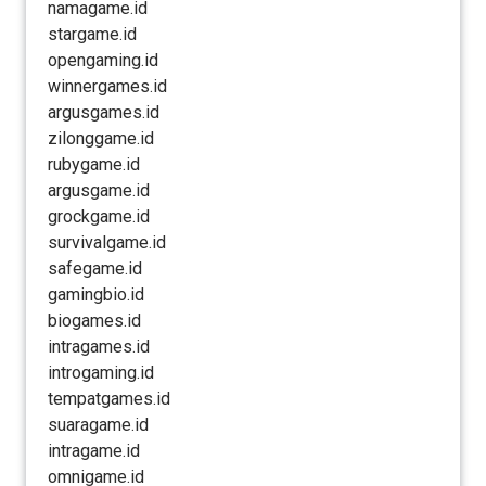
namagame.id
stargame.id
opengaming.id
winnergames.id
argusgames.id
zilonggame.id
rubygame.id
argusgame.id
grockgame.id
survivalgame.id
safegame.id
gamingbio.id
biogames.id
intragames.id
introgaming.id
tempatgames.id
suaragame.id
intragame.id
omnigame.id