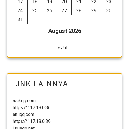
17
18
19
20
21
22
23
24
25
26
27
28
29
30
31
August 2026
« Jul
LINK LAINNYA
asikqq.com
https://117.18.0.36
ahliqq.com
https://117.18.0.39
jurusqq.net