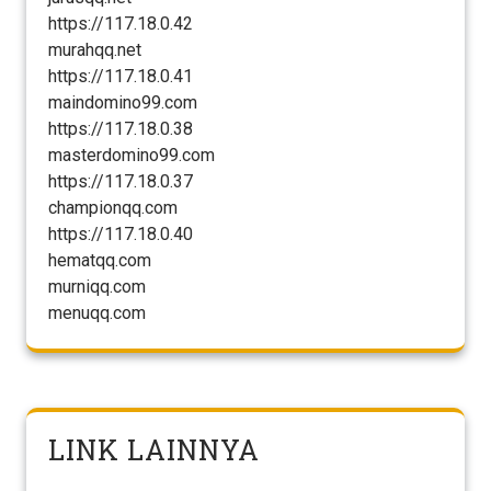
https://117.18.0.42
murahqq.net
https://117.18.0.41
maindomino99.com
https://117.18.0.38
masterdomino99.com
https://117.18.0.37
championqq.com
https://117.18.0.40
hematqq.com
murniqq.com
menuqq.com
LINK LAINNYA