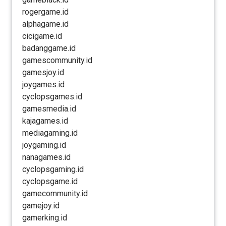
rogergame.id
alphagame.id
cicigame.id
badanggame.id
gamescommunity.id
gamesjoy.id
joygames.id
cyclopsgames.id
gamesmedia.id
kajagames.id
mediagaming.id
joygaming.id
nanagames.id
cyclopsgaming.id
cyclopsgame.id
gamecommunity.id
gamejoy.id
gamerking.id