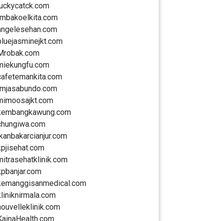
luckycatck.com
rmbakoelkita.com
angelesehan.com
bluejasminejkt.com
Mrobak.com
miekungfu.com
cafetemankita.com
rmjasabundo.com
mimoosajkt.com
kembangkawung.com
chungiwa.com
ikanbakarcianjur.com
kpjisehat.com
mitrasehatklinik.com
kpbanjar.com
kemanggisanmedical.com
kliniknirmala.com
nouvelleklinik.com
KainaHealth.com