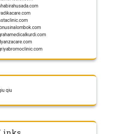
shabirahusada.com
yadikacare.com
astaclinic.com
ibnusinalombok.com
grahamedicalkurdi.com
dyanzacare.com
griyabromoclinic.com
qiu qiu
Links