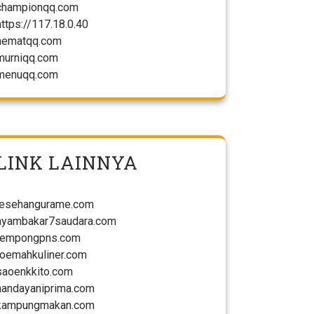
championqq.com
https://117.18.0.40
hematqq.com
murniqq.com
menuqq.com
LINK LAINNYA
lesehangurame.com
ayambakar7saudara.com
tempongpns.com
roemahkuliner.com
saoenkkito.com
handayaniprima.com
kampungmakan.com