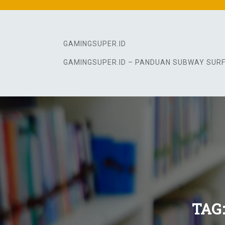
Skip
to
content
GAMINGSUPER.ID
GAMINGSUPER.ID – PANDUAN SUBWAY SUR
TAG