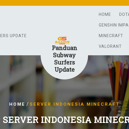
HOME
DOT
GENSHIN IMP
FERS UPDATE
MINECRAFT
Panduan
VALORANT
Subway
Surfers
Update
/
HOME
SERVER INDONESIA MINECRAFT
:
SERVER INDONESIA MINEC