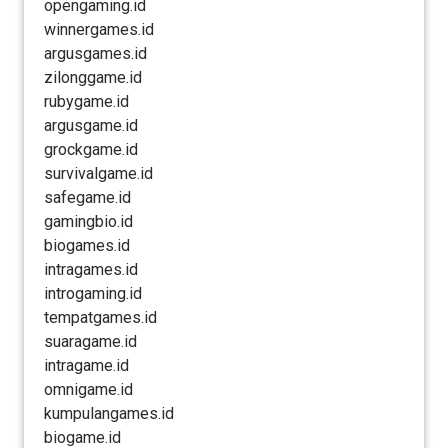
opengaming.id
winnergames.id
argusgames.id
zilonggame.id
rubygame.id
argusgame.id
grockgame.id
survivalgame.id
safegame.id
gamingbio.id
biogames.id
intragames.id
introgaming.id
tempatgames.id
suaragame.id
intragame.id
omnigame.id
kumpulangames.id
biogame.id