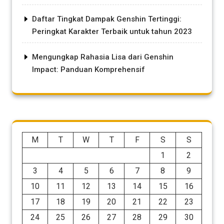
Daftar Tingkat Dampak Genshin Tertinggi:
Peringkat Karakter Terbaik untuk tahun 2023
Mengungkap Rahasia Lisa dari Genshin
Impact: Panduan Komprehensif
M
T
W
T
F
S
S
1
2
3
4
5
6
7
8
9
10
11
12
13
14
15
16
17
18
19
20
21
22
23
24
25
26
27
28
29
30