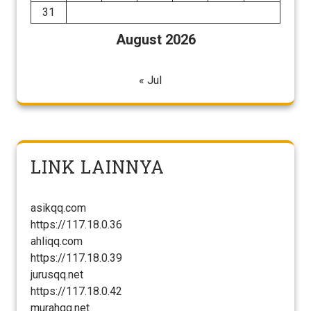
31
August 2026
« Jul
LINK LAINNYA
asikqq.com
https://117.18.0.36
ahliqq.com
https://117.18.0.39
jurusqq.net
https://117.18.0.42
murahqq.net