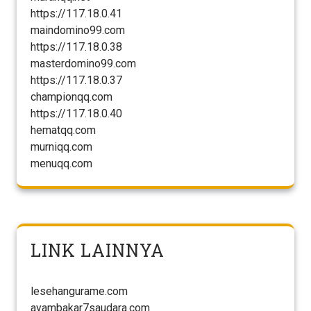
https://117.18.0.41
maindomino99.com
https://117.18.0.38
masterdomino99.com
https://117.18.0.37
championqq.com
https://117.18.0.40
hematqq.com
murniqq.com
menuqq.com
LINK LAINNYA
lesehangurame.com
ayambakar7saudara.com