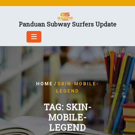
Skip
to
content
Panduan Subway Surfers Update
/
HOME
SKIN-MOBILE-
LEGEND
TAG:
SKIN-
MOBILE-
LEGEND