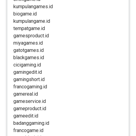
kumpulangames.id
biogame.id
kumpulangame.id
tempatgame.id
gamesproduct.id
miyagames.id
gatotgames.id
blackgames.id
cicigaming.id
gamingedit.id
gamingshort.id
francogaming.id
gamereal.id
gameservice.id
gameproduct.id
gameedit.id
badanggaming.id
francogame.id