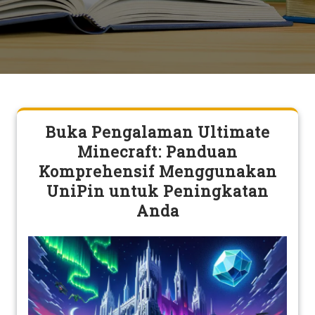
Buka Pengalaman Ultimate
Minecraft: Panduan
Komprehensif Menggunakan
UniPin untuk Peningkatan
Anda