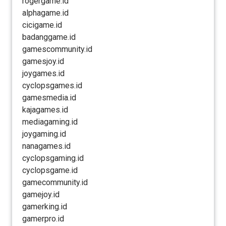
rogergame.id
alphagame.id
cicigame.id
badanggame.id
gamescommunity.id
gamesjoy.id
joygames.id
cyclopsgames.id
gamesmedia.id
kajagames.id
mediagaming.id
joygaming.id
nanagames.id
cyclopsgaming.id
cyclopsgame.id
gamecommunity.id
gamejoy.id
gamerking.id
gamerpro.id