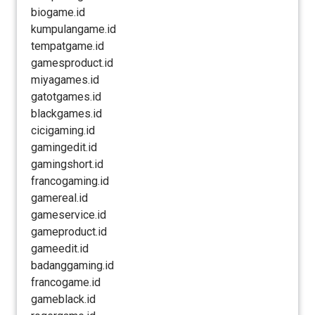
biogame.id
kumpulangame.id
tempatgame.id
gamesproduct.id
miyagames.id
gatotgames.id
blackgames.id
cicigaming.id
gamingedit.id
gamingshort.id
francogaming.id
gamereal.id
gameservice.id
gameproduct.id
gameedit.id
badanggaming.id
francogame.id
gameblack.id