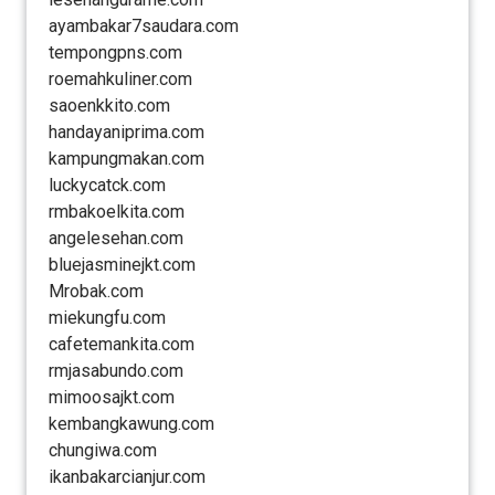
ayambakar7saudara.com
tempongpns.com
roemahkuliner.com
saoenkkito.com
handayaniprima.com
kampungmakan.com
luckycatck.com
rmbakoelkita.com
angelesehan.com
bluejasminejkt.com
Mrobak.com
miekungfu.com
cafetemankita.com
rmjasabundo.com
mimoosajkt.com
kembangkawung.com
chungiwa.com
ikanbakarcianjur.com