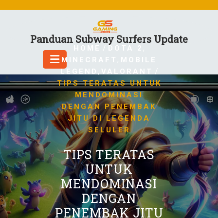
Skip
to
content
Panduan Subway Surfers Update
/
,
HOME
DOTA 2
,
MINECRAFT
MOBILE
,
/
LEGEND
VALORANT
TIPS TERATAS UNTUK
MENDOMINASI
DENGAN PENEMBAK
JITU DI LEGENDA
SELULER
TIPS TERATAS
UNTUK
MENDOMINASI
DENGAN
PENEMBAK JITU