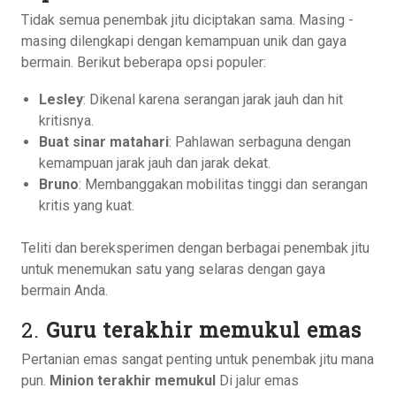
Tidak semua penembak jitu diciptakan sama. Masing -
masing dilengkapi dengan kemampuan unik dan gaya
bermain. Berikut beberapa opsi populer:
Lesley
: Dikenal karena serangan jarak jauh dan hit
kritisnya.
Buat sinar matahari
: Pahlawan serbaguna dengan
kemampuan jarak jauh dan jarak dekat.
Bruno
: Membanggakan mobilitas tinggi dan serangan
kritis yang kuat.
Teliti dan bereksperimen dengan berbagai penembak jitu
untuk menemukan satu yang selaras dengan gaya
bermain Anda.
2.
Guru terakhir memukul emas
Pertanian emas sangat penting untuk penembak jitu mana
pun.
Minion terakhir memukul
Di jalur emas