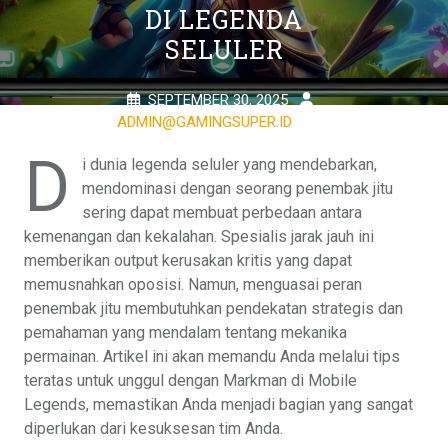
DI LEGENDA
SELULER
SEPTEMBER 30, 2025
ADMIN@GAMINGSUPER.ID
0 COMMENTS
1 TAG
D
i dunia legenda seluler yang mendebarkan,
mendominasi dengan seorang penembak jitu
sering dapat membuat perbedaan antara
kemenangan dan kekalahan. Spesialis jarak jauh ini
memberikan output kerusakan kritis yang dapat
memusnahkan oposisi. Namun, menguasai peran
penembak jitu membutuhkan pendekatan strategis dan
pemahaman yang mendalam tentang mekanika
permainan. Artikel ini akan memandu Anda melalui tips
teratas untuk unggul dengan Markman di Mobile
Legends, memastikan Anda menjadi bagian yang sangat
diperlukan dari kesuksesan tim Anda.