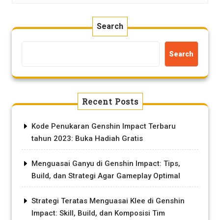
Search
Search
Recent Posts
Kode Penukaran Genshin Impact Terbaru
tahun 2023: Buka Hadiah Gratis
Menguasai Ganyu di Genshin Impact: Tips,
Build, dan Strategi Agar Gameplay Optimal
Strategi Teratas Menguasai Klee di Genshin
Impact: Skill, Build, dan Komposisi Tim