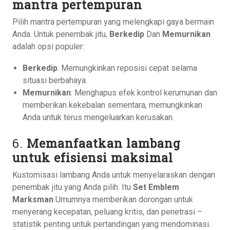
mantra pertempuran
Pilih mantra pertempuran yang melengkapi gaya bermain
Anda. Untuk penembak jitu,
Berkedip
Dan
Memurnikan
adalah opsi populer:
Berkedip
: Memungkinkan reposisi cepat selama
situasi berbahaya.
Memurnikan
: Menghapus efek kontrol kerumunan dan
memberikan kekebalan sementara, memungkinkan
Anda untuk terus mengeluarkan kerusakan.
6.
Memanfaatkan lambang
untuk efisiensi maksimal
Kustomisasi lambang Anda untuk menyelaraskan dengan
penembak jitu yang Anda pilih. Itu
Set Emblem
Marksman
Umumnya memberikan dorongan untuk
menyerang kecepatan, peluang kritis, dan penetrasi –
statistik penting untuk pertandingan yang mendominasi.