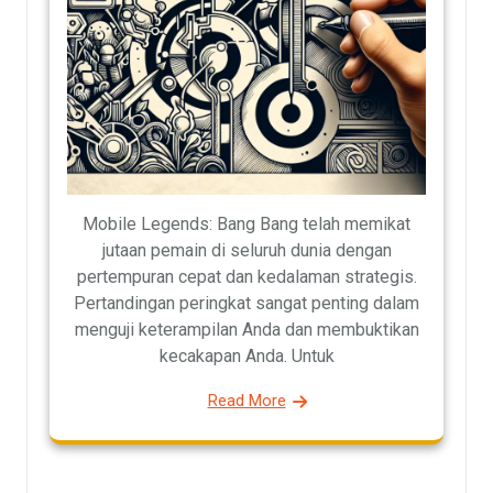
Mobile Legends: Bang Bang telah memikat
jutaan pemain di seluruh dunia dengan
pertempuran cepat dan kedalaman strategis.
Pertandingan peringkat sangat penting dalam
menguji keterampilan Anda dan membuktikan
kecakapan Anda. Untuk
Read More