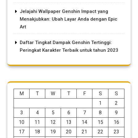
Jelajahi Wallpaper Genshin Impact yang
Menakjubkan: Ubah Layar Anda dengan Epic
Art
Daftar Tingkat Dampak Genshin Tertinggi:
Peringkat Karakter Terbaik untuk tahun 2023
M
T
W
T
F
S
S
1
2
3
4
5
6
7
8
9
10
11
12
13
14
15
16
17
18
19
20
21
22
23