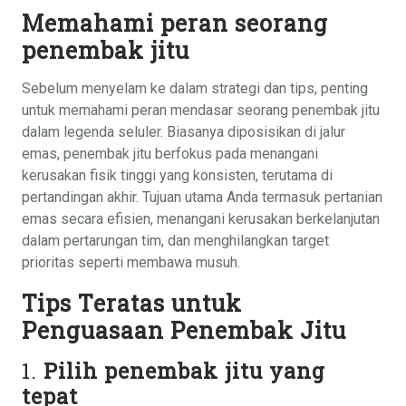
Memahami peran seorang
penembak jitu
Sebelum menyelam ke dalam strategi dan tips, penting
untuk memahami peran mendasar seorang penembak jitu
dalam legenda seluler. Biasanya diposisikan di jalur
emas, penembak jitu berfokus pada menangani
kerusakan fisik tinggi yang konsisten, terutama di
pertandingan akhir. Tujuan utama Anda termasuk pertanian
emas secara efisien, menangani kerusakan berkelanjutan
dalam pertarungan tim, dan menghilangkan target
prioritas seperti membawa musuh.
Tips Teratas untuk
Penguasaan Penembak Jitu
1.
Pilih penembak jitu yang
tepat