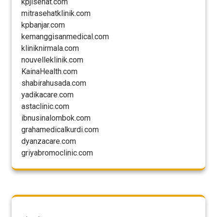
kpjisehat.com
mitrasehatklinik.com
kpbanjar.com
kemanggisanmedical.com
kliniknirmala.com
nouvelleklinik.com
KainaHealth.com
shabirahusada.com
yadikacare.com
astaclinic.com
ibnusinalombok.com
grahamedicalkurdi.com
dyanzacare.com
griyabromoclinic.com