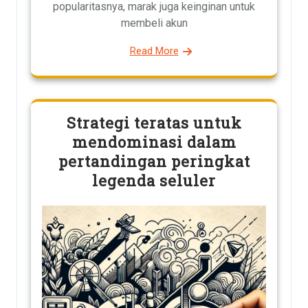
popularitasnya, marak juga keinginan untuk
membeli akun
Read More
Strategi teratas untuk
mendominasi dalam
pertandingan peringkat
legenda seluler