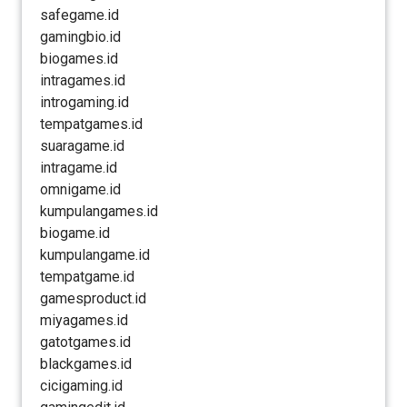
safegame.id
gamingbio.id
biogames.id
intragames.id
introgaming.id
tempatgames.id
suaragame.id
intragame.id
omnigame.id
kumpulangames.id
biogame.id
kumpulangame.id
tempatgame.id
gamesproduct.id
miyagames.id
gatotgames.id
blackgames.id
cicigaming.id