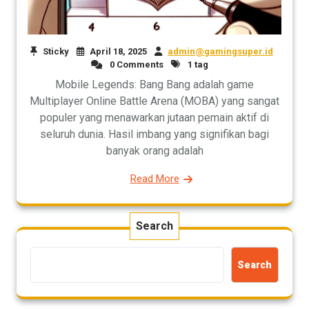
Sticky
April 18, 2025
admin@gamingsuper.id
0 Comments
1 tag
Mobile Legends: Bang Bang adalah game
Multiplayer Online Battle Arena (MOBA) yang sangat
populer yang menawarkan jutaan pemain aktif di
seluruh dunia. Hasil imbang yang signifikan bagi
banyak orang adalah
Read More
Search
Search