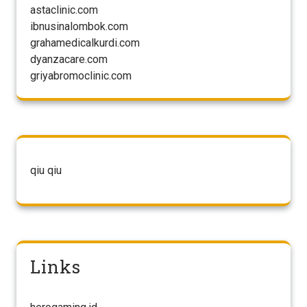
astaclinic.com
ibnusinalombok.com
grahamedicalkurdi.com
dyanzacare.com
griyabromoclinic.com
qiu qiu
Links