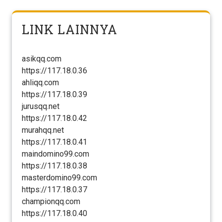
LINK LAINNYA
asikqq.com
https://117.18.0.36
ahliqq.com
https://117.18.0.39
jurusqq.net
https://117.18.0.42
murahqq.net
https://117.18.0.41
maindomino99.com
https://117.18.0.38
masterdomino99.com
https://117.18.0.37
championqq.com
https://117.18.0.40