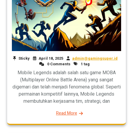
Sticky
April 18, 2025
admin@gamingsuper.id
0 Comments
1 tag
Mobile Legends adalah salah satu game MOBA
(Multiplayer Online Battle Arena) yang sangat
digemari dan telah menjadi fenomena global. Seperti
permainan kompetitif lainnya, Mobile Legends
membutuhkan kerjasama tim, strategi, dan
Read More