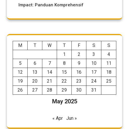
Impact: Panduan Komprehensif
M
T
W
T
F
S
S
1
2
3
4
5
6
7
8
9
10
11
12
13
14
15
16
17
18
19
20
21
22
23
24
25
26
27
28
29
30
31
May 2025
« Apr
Jun »