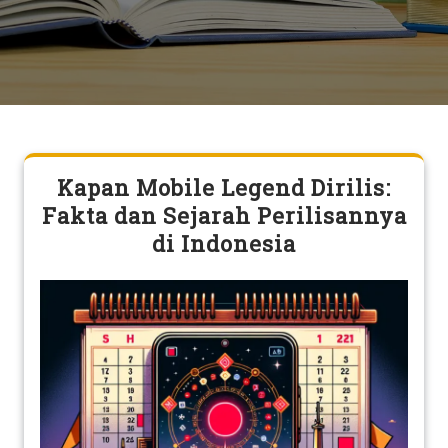
Kapan Mobile Legend Dirilis:
Fakta dan Sejarah Perilisannya
di Indonesia