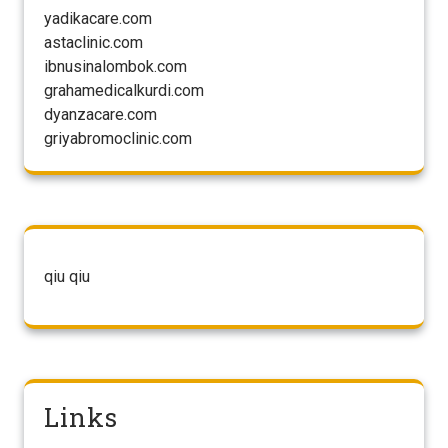
yadikacare.com
astaclinic.com
ibnusinalombok.com
grahamedicalkurdi.com
dyanzacare.com
griyabromoclinic.com
qiu qiu
Links