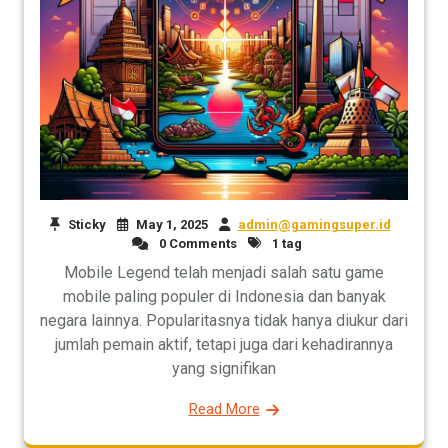
Sticky
May 1, 2025
admin@gamingsuper.id
0 Comments
1 tag
Mobile Legend telah menjadi salah satu game
mobile paling populer di Indonesia dan banyak
negara lainnya. Popularitasnya tidak hanya diukur dari
jumlah pemain aktif, tetapi juga dari kehadirannya
yang signifikan
Read More