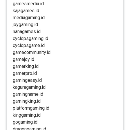
gamesmedia.id
kajagames.id
mediagaming.id
joygaming.id
nanagames.id
cyclopsgaming.id
cyclopsgame.id
gamecommunity.id
gamejoy.id
gamerking.id
gamerpro.id
gamingeasy.id
kaguragaming.id
gamingname.id
gamingking.id
platformgaming.id
kinggaming.id
gogaming.id
dragongaming.id