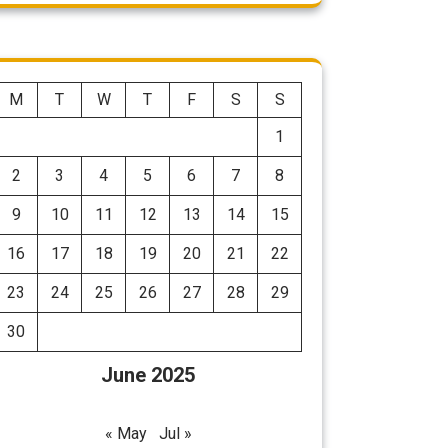
M
T
W
T
F
S
S
1
2
3
4
5
6
7
8
9
10
11
12
13
14
15
16
17
18
19
20
21
22
23
24
25
26
27
28
29
30
June 2025
« May
Jul »