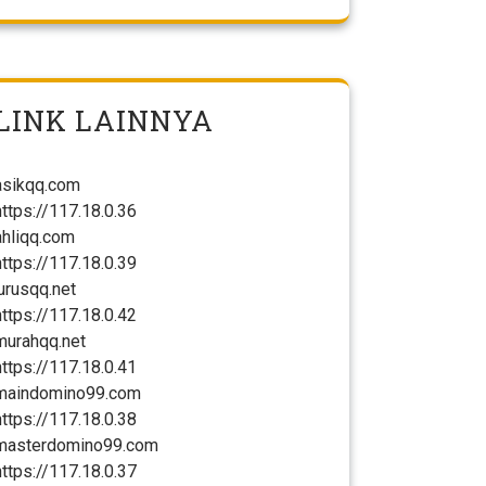
LINK LAINNYA
asikqq.com
https://117.18.0.36
ahliqq.com
https://117.18.0.39
jurusqq.net
https://117.18.0.42
murahqq.net
https://117.18.0.41
maindomino99.com
https://117.18.0.38
masterdomino99.com
https://117.18.0.37