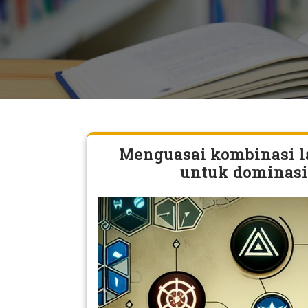
Menguasai kombinasi l
untuk dominas