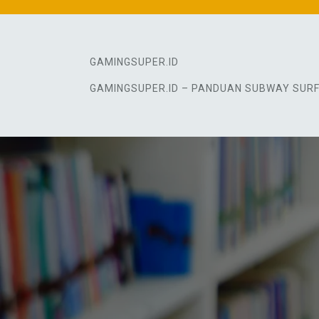
Skip
to
content
GAMINGSUPER.ID
GAMINGSUPER.ID – PANDUAN SUBWAY SUR