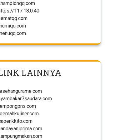
championqq.com
https://117.18.0.40
hematqq.com
murniqq.com
menuqq.com
LINK LAINNYA
lesehangurame.com
ayambakar7saudara.com
tempongpns.com
roemahkuliner.com
saoenkkito.com
handayaniprima.com
kampungmakan.com