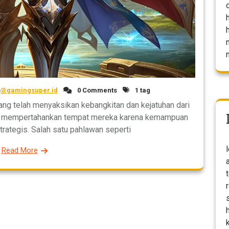
@gamingsuper.id
0 Comments
1 tag
ng telah menyaksikan kebangkitan dan kejatuhan dari
ah mempertahankan tempat mereka karena kemampuan
rategis. Salah satu pahlawan seperti
Read More