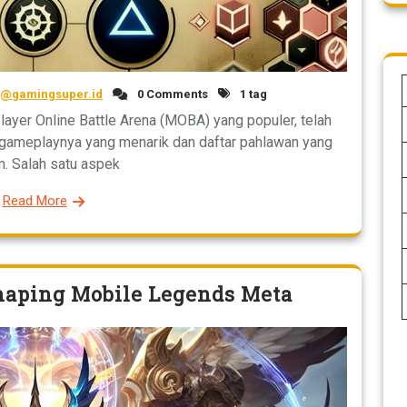
@gamingsuper.id
0 Comments
1 tag
ayer Online Battle Arena (MOBA) yang populer, telah
 gameplaynya yang menarik dan daftar pahlawan yang
. Salah satu aspek
Read More
Shaping Mobile Legends Meta