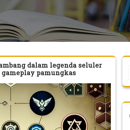
ambang dalam legenda seluler
i gameplay pamungkas