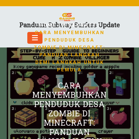
Skip
to
content
Panduan Subway Surfers Update
/
/
HOME
MINECRAFT
CARA MENYEMBUHKAN
PENDUDUK DESA
ZOMBIE DI MINECRAFT:
PANDUAN LANGKAH
DEMI LANGKAH UNTUK
PEMULA
CARA
MENYEMBUHKAN
PENDUDUK DESA
ZOMBIE DI
MINECRAFT:
PANDUAN