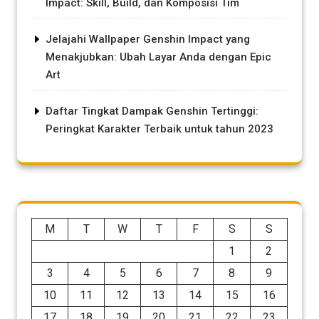
Impact: Skill, Build, dan Komposisi Tim
Jelajahi Wallpaper Genshin Impact yang
Menakjubkan: Ubah Layar Anda dengan Epic
Art
Daftar Tingkat Dampak Genshin Tertinggi:
Peringkat Karakter Terbaik untuk tahun 2023
M
T
W
T
F
S
S
1
2
3
4
5
6
7
8
9
10
11
12
13
14
15
16
17
18
19
20
21
22
23