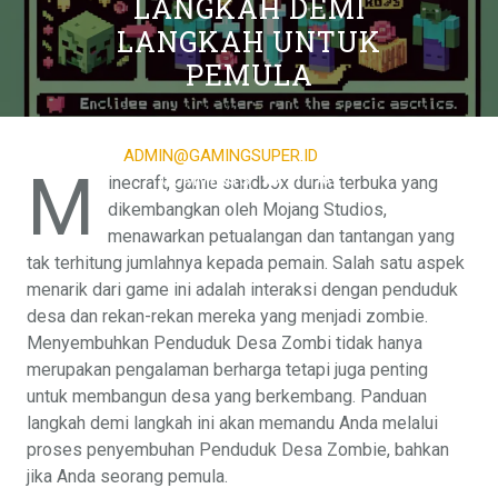
LANGKAH DEMI
LANGKAH UNTUK
PEMULA
MARCH 17, 2026
ADMIN@GAMINGSUPER.ID
0
M
COMMENTS
1 TAG
inecraft, game sandbox dunia terbuka yang
dikembangkan oleh Mojang Studios,
menawarkan petualangan dan tantangan yang
tak terhitung jumlahnya kepada pemain. Salah satu aspek
menarik dari game ini adalah interaksi dengan penduduk
desa dan rekan-rekan mereka yang menjadi zombie.
Menyembuhkan Penduduk Desa Zombi tidak hanya
merupakan pengalaman berharga tetapi juga penting
untuk membangun desa yang berkembang. Panduan
langkah demi langkah ini akan memandu Anda melalui
proses penyembuhan Penduduk Desa Zombie, bahkan
jika Anda seorang pemula.