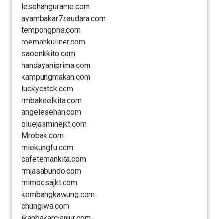
lesehangurame.com
ayambakar7saudara.com
tempongpns.com
roemahkuliner.com
saoenkkito.com
handayaniprima.com
kampungmakan.com
luckycatck.com
rmbakoelkita.com
angelesehan.com
bluejasminejkt.com
Mrobak.com
miekungfu.com
cafetemankita.com
rmjasabundo.com
mimoosajkt.com
kembangkawung.com
chungiwa.com
ikanbakarcianjur.com