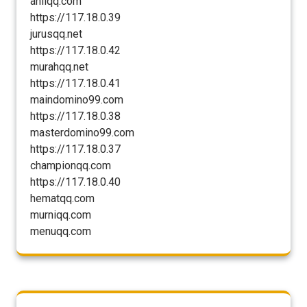
ahliqq.com
https://117.18.0.39
jurusqq.net
https://117.18.0.42
murahqq.net
https://117.18.0.41
maindomino99.com
https://117.18.0.38
masterdomino99.com
https://117.18.0.37
championqq.com
https://117.18.0.40
hematqq.com
murniqq.com
menuqq.com