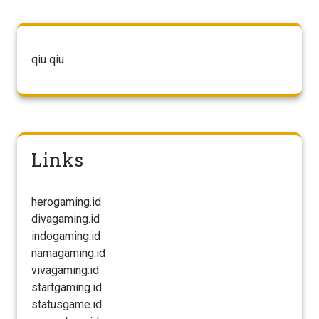
qiu qiu
Links
herogaming.id
divagaming.id
indogaming.id
namagaming.id
vivagaming.id
startgaming.id
statusgame.id