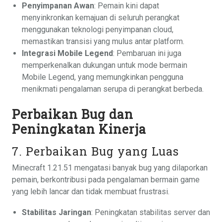
Penyimpanan Awan
: Pemain kini dapat
menyinkronkan kemajuan di seluruh perangkat
menggunakan teknologi penyimpanan cloud,
memastikan transisi yang mulus antar platform.
Integrasi Mobile Legend
: Pembaruan ini juga
memperkenalkan dukungan untuk mode bermain
Mobile Legend, yang memungkinkan pengguna
menikmati pengalaman serupa di perangkat berbeda.
Perbaikan Bug dan
Peningkatan Kinerja
7. Perbaikan Bug yang Luas
Minecraft 1.21.51 mengatasi banyak bug yang dilaporkan
pemain, berkontribusi pada pengalaman bermain game
yang lebih lancar dan tidak membuat frustrasi.
Stabilitas Jaringan
: Peningkatan stabilitas server dan