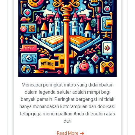
Mencapai peringkat mitos yang didambakan
dalam legenda seluler adalah mimpi bagi
banyak pemain. Peringkat bergengsi ini tidak
hanya menandakan keterampilan dan dedikasi
tetapi juga menempatkan Anda di eselon atas
dari
Read More