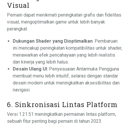
Visual
Pemain dapat menikmati peningkatan grafis dan fidelitas
visual, mengoptimalkan game untuk lebih banyak
perangkat.
Dukungan Shader yang Dioptimalkan
: Pembaruan
ini mencakup peningkatan kompatibilitas untuk shader,
menawarkan efek pencahayaan yang lebih realistis
dan kinerja yang lebih halus.
Desain Ulang UI
: Penyesuaian Antarmuka Pengguna
membuat menu lebih intuitif, selaras dengan standar
desain modern untuk meningkatkan aksesibilitas dan
navigasi.
6. Sinkronisasi Lintas Platform
Versi 1.21.51 meningkatkan permainan lintas platform,
sebuah fitur penting bagi pemain di tahun 2023.