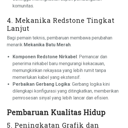
komunitas.
4. Mekanika Redstone Tingkat
Lanjut
Bagi pemain teknis, pembaruan membawa perubahan
menarik
Mekanika Batu Merah
.
Komponen Redstone Nirkabel
: Pemancar dan
penerima nirkabel baru mengurangi kekacauan,
memungkinkan rekayasa yang lebih rumit tanpa
memerlukan kabel yang ekstensif.
Perbaikan Gerbang Logika
: Gerbang logika kini
dilengkapi konfigurasi yang ditingkatkan, memberikan
pemrosesan sinyal yang lebih lancar dan efisien.
Pembaruan Kualitas Hidup
5. Peningkatan Grafik dan