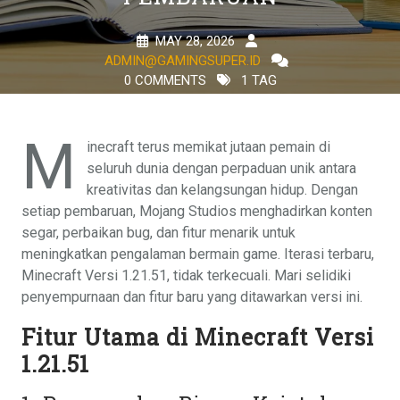
MAY 28, 2026
ADMIN@GAMINGSUPER.ID
0 COMMENTS
1 TAG
M
inecraft terus memikat jutaan pemain di
seluruh dunia dengan perpaduan unik antara
kreativitas dan kelangsungan hidup. Dengan
setiap pembaruan, Mojang Studios menghadirkan konten
segar, perbaikan bug, dan fitur menarik untuk
meningkatkan pengalaman bermain game. Iterasi terbaru,
Minecraft Versi 1.21.51, tidak terkecuali. Mari selidiki
penyempurnaan dan fitur baru yang ditawarkan versi ini.
Fitur Utama di Minecraft Versi
1.21.51