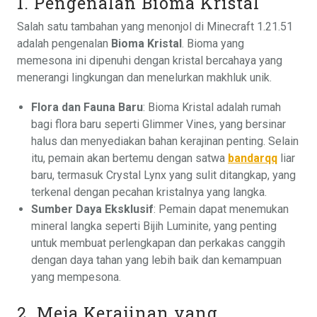
1. Pengenalan Bioma Kristal
Salah satu tambahan yang menonjol di Minecraft 1.21.51
adalah pengenalan
Bioma Kristal
. Bioma yang
memesona ini dipenuhi dengan kristal bercahaya yang
menerangi lingkungan dan menelurkan makhluk unik.
Flora dan Fauna Baru
: Bioma Kristal adalah rumah
bagi flora baru seperti Glimmer Vines, yang bersinar
halus dan menyediakan bahan kerajinan penting. Selain
itu, pemain akan bertemu dengan satwa
bandarqq
liar
baru, termasuk Crystal Lynx yang sulit ditangkap, yang
terkenal dengan pecahan kristalnya yang langka.
Sumber Daya Eksklusif
: Pemain dapat menemukan
mineral langka seperti Bijih Luminite, yang penting
untuk membuat perlengkapan dan perkakas canggih
dengan daya tahan yang lebih baik dan kemampuan
yang mempesona.
2. Meja Kerajinan yang