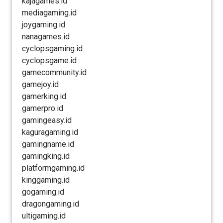
kajagames.id
mediagaming.id
joygaming.id
nanagames.id
cyclopsgaming.id
cyclopsgame.id
gamecommunity.id
gamejoy.id
gamerking.id
gamerpro.id
gamingeasy.id
kaguragaming.id
gamingname.id
gamingking.id
platformgaming.id
kinggaming.id
gogaming.id
dragongaming.id
ultigaming.id