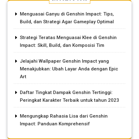
Menguasai Ganyu di Genshin Impact: Tips,
Build, dan Strategi Agar Gameplay Optimal
Strategi Teratas Menguasai Klee di Genshin
Impact: Skill, Build, dan Komposisi Tim
Jelajahi Wallpaper Genshin Impact yang
Menakjubkan: Ubah Layar Anda dengan Epic
Art
Daftar Tingkat Dampak Genshin Tertinggi:
Peringkat Karakter Terbaik untuk tahun 2023
Mengungkap Rahasia Lisa dari Genshin
Impact: Panduan Komprehensif