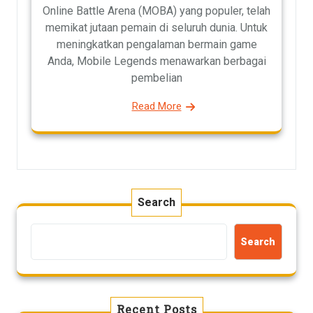
Online Battle Arena (MOBA) yang populer, telah
memikat jutaan pemain di seluruh dunia. Untuk
meningkatkan pengalaman bermain game
Anda, Mobile Legends menawarkan berbagai
pembelian
Read More
Search
Search
Recent Posts