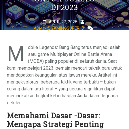
DI 2023
APRIL 27, 2025
ADMIN@GAMINGSUPER.ID
0 COMMENTS
1 TAG
M
obile Legends: Bang Bang terus menjadi salah
satu game Multiplayer Online Battle Arena
(MOBA) paling populer di seluruh dunia. Saat
kami mempelajari 2023, pemain mencari teknik baru untuk
mendapatkan keunggulan atas lawan mereka. Artikel ini
mengeksplorasi beberapa taktik yang terbukti – bukan
curang dalam arti literal – yang secara signifikan dapat
meningkatkan tingkat keberhasilan Anda dalam legenda
seluler.
Memahami Dasar -Dasar:
Mengapa Strategi Penting