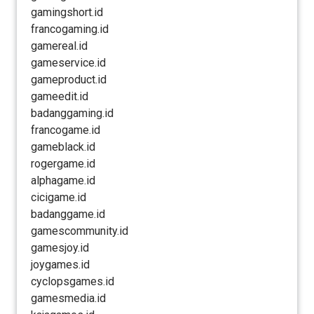
gamingshort.id
francogaming.id
gamereal.id
gameservice.id
gameproduct.id
gameedit.id
badanggaming.id
francogame.id
gameblack.id
rogergame.id
alphagame.id
cicigame.id
badanggame.id
gamescommunity.id
gamesjoy.id
joygames.id
cyclopsgames.id
gamesmedia.id