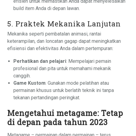
efisien untuk memastikan Anda dapat menyelesaikan
build item Anda di depan lawan.
5. Praktek Mekanika Lanjutan
Mekanika seperti pembatalan animasi, rantai
keterampilan, dan loncatan gagap dapat meningkatkan
efisiensi dan efektivitas Anda dalam pertempuran:
Perhatikan dan pelajari
: Mempelajari pemain
profesional dan pita untuk memahami mekanik
canggih.
Game Kustom
: Gunakan mode pelatihan atau
permainan khusus untuk berlatih teknik ini tanpa
tekanan pertandingan peringkat.
Mengetahui metagame: Tetap
di depan pada tahun 2023
Metagame – permainan dalam permainan – terus