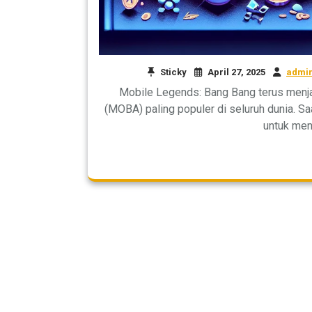
Sticky
April 27, 2025
admi
Mobile Legends: Bang Bang terus menjad
(MOBA) paling populer di seluruh dunia. S
untuk men