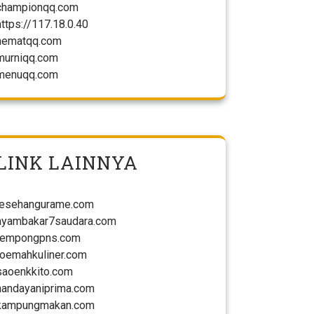
championqq.com
https://117.18.0.40
hematqq.com
murniqq.com
menuqq.com
LINK LAINNYA
lesehangurame.com
ayambakar7saudara.com
tempongpns.com
roemahkuliner.com
saoenkkito.com
handayaniprima.com
kampungmakan.com