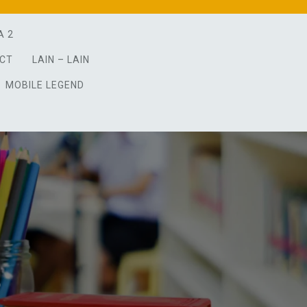
A 2
ACT
LAIN – LAIN
MOBILE LEGEND
D