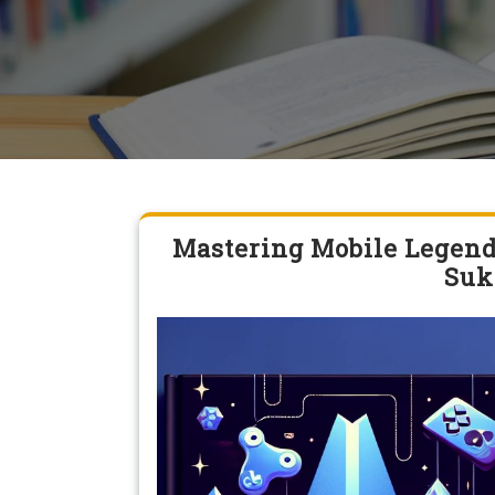
Mastering Mobile Legend
Suk