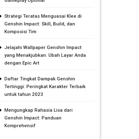
Gameplay Optimal
Strategi Teratas Menguasai Klee di
Genshin Impact: Skill, Build, dan
Komposisi Tim
Jelajahi Wallpaper Genshin Impact
yang Menakjubkan: Ubah Layar Anda
dengan Epic Art
Daftar Tingkat Dampak Genshin
Tertinggi: Peringkat Karakter Terbaik
untuk tahun 2023
Mengungkap Rahasia Lisa dari
Genshin Impact: Panduan
Komprehensif