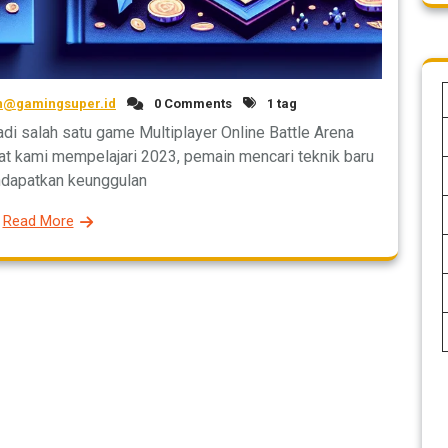
n@gamingsuper.id
0 Comments
1 tag
i salah satu game Multiplayer Online Battle Arena
aat kami mempelajari 2023, pemain mencari teknik baru
dapatkan keunggulan
Read More