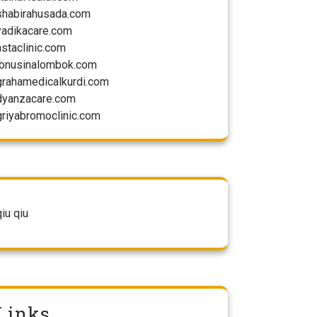
shabirahusada.com
yadikacare.com
astaclinic.com
ibnusinalombok.com
grahamedicalkurdi.com
dyanzacare.com
griyabromoclinic.com
qiu qiu
Links