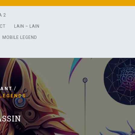
A 2
ACT
LAIN – LAIN
MOBILE LEGEND
/
RANT
 LEGENDS
ASSIN