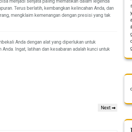
 bisa menjadi senjata paling mematikan dalam legenda
ran. Terus berlatih, kembangkan kelincahan Anda, dan
erang, mengklaim kemenangan dengan presisi yang tak
bekali Anda dengan alat yang diperlukan untuk
da. Ingat, latihan dan kesabaran adalah kunci untuk
Next
Next
Post