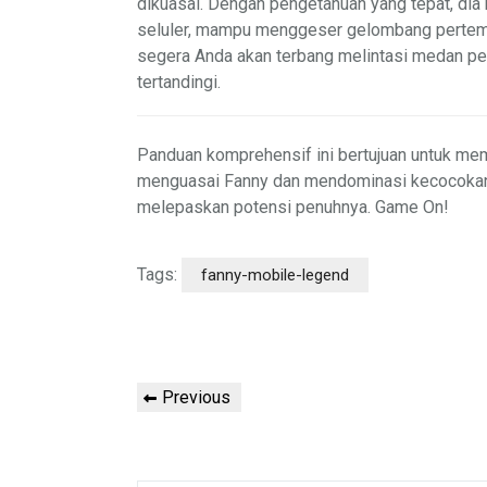
dikuasai. Dengan pengetahuan yang tepat, dia
seluler, mampu menggeser gelombang pertempu
segera Anda akan terbang melintasi medan p
tertandingi.
Panduan komprehensif ini bertujuan untuk mem
menguasai Fanny dan mendominasi kecocokan An
melepaskan potensi penuhnya. Game On!
Tags:
fanny-mobile-legend
Post
Previous
Previous
navigation
Post