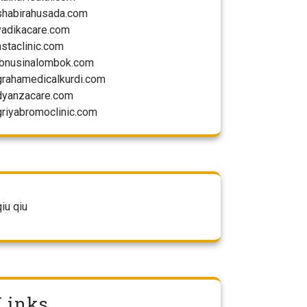
shabirahusada.com
yadikacare.com
astaclinic.com
ibnusinalombok.com
grahamedicalkurdi.com
dyanzacare.com
griyabromoclinic.com
qiu qiu
Links