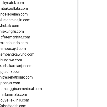
luckycatck.com
rmbakoelkita.com
angelesehan.com
bluejasminejkt.com
Mrobak.com
miekungfu.com
cafetemankita.com
rmjasabundo.com
mimoosajkt.com
kembangkawung.com
chungiwa.com
ikanbakarcianjur.com
kpjisehat.com
mitrasehatklinik.com
kpbanjar.com
kemanggisanmedical.com
kliniknirmala.com
nouvelleklinik.com
KainaHealth.com