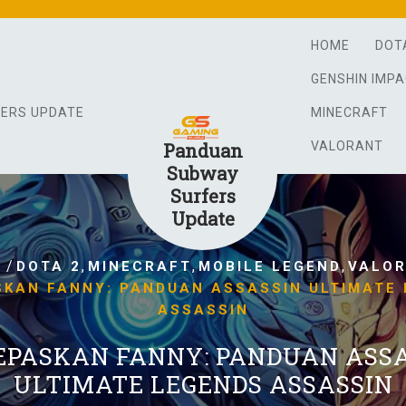
HOME
DOT
GENSHIN IMP
FERS UPDATE
MINECRAFT
Panduan
VALORANT
Subway
Surfers
Update
/
,
,
,
E
DOTA 2
MINECRAFT
MOBILE LEGEND
VALO
KAN FANNY: PANDUAN ASSASSIN ULTIMATE
ASSASSIN
PASKAN FANNY: PANDUAN ASS
ULTIMATE LEGENDS ASSASSIN