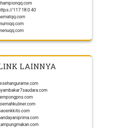
championqq.com
https://117.18.0.40
hematqq.com
murniqq.com
menuqq.com
LINK LAINNYA
lesehangurame.com
ayambakar7saudara.com
tempongpns.com
roemahkuliner.com
saoenkkito.com
handayaniprima.com
kampungmakan.com