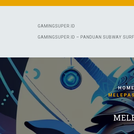
Skip
to
content
GAMINGSUPER.ID
GAMINGSUPER.ID – PANDUAN SUBWAY SUR
HOM
MELEPAS
MELE