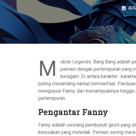
APR
M
obile Legends: Bang Bang adalah p
pemain dengan pertempuran yang me
beragam. Di antara karakter -karakt
paling menantang namun bermanfaat. Panduan 
menguasai Fanny, dari kemampuannya hingga s
pertempuran.
Pengantar Fanny
Fanny adalah seorang pembunuh gesit yang dik
kerusakan yang meledak. Pemain sering merasa