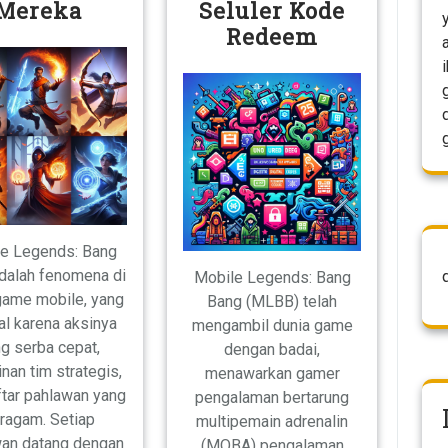
Mereka
Seluler Kode
Redeem
e Legends: Bang
dalah fenomena di
Mobile Legends: Bang
game mobile, yang
Bang (MLBB) telah
al karena aksinya
mengambil dunia game
g serba cepat,
dengan badai,
nan tim strategis,
menawarkan gamer
ftar pahlawan yang
pengalaman bertarung
ragam. Setiap
multipemain adrenalin
an datang dengan
(MOBA) pengalaman