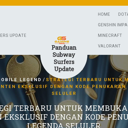
HOME
DOT
GENSHIN IMP
FERS UPDATE
MINECRAFT
Panduan
VALORANT
Subway
Surfers
Update
/
OBILE LEGEND
STRATEGI TERBARU UNTUK 
ONTEN EKSKLUSIF DENGAN KODE PENUKARAN
SELULER
EGI TERBARU UNTUK MEMBUKA
 EKSKLUSIF DENGAN KODE PE
LEGENDA SELULER