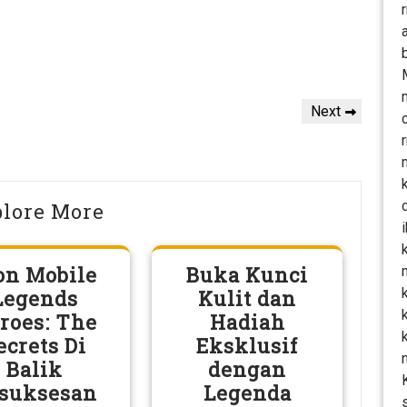
Next
Next
Post
lore More
on Mobile
Buka Kunci
Legends
Kulit dan
roes: The
Hadiah
ecrets Di
Eksklusif
Balik
dengan
suksesan
Legenda