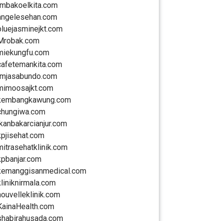
rmbakoelkita.com
angelesehan.com
bluejasminejkt.com
Mrobak.com
miekungfu.com
cafetemankita.com
rmjasabundo.com
mimoosajkt.com
kembangkawung.com
chungiwa.com
ikanbakarcianjur.com
kpjisehat.com
mitrasehatklinik.com
kpbanjar.com
kemanggisanmedical.com
kliniknirmala.com
nouvelleklinik.com
KainaHealth.com
shabirahusada.com