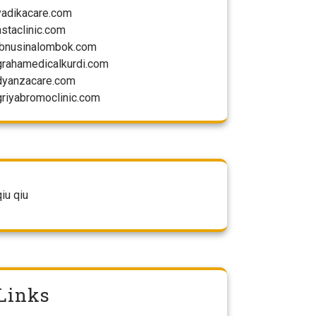
yadikacare.com
astaclinic.com
ibnusinalombok.com
grahamedicalkurdi.com
dyanzacare.com
griyabromoclinic.com
qiu qiu
Links