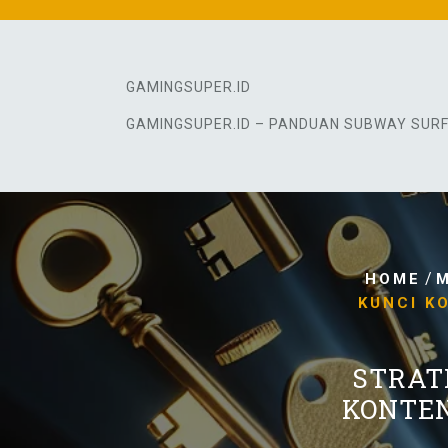
Skip
to
content
GAMINGSUPER.ID
GAMINGSUPER.ID – PANDUAN SUBWAY SUR
/
HOME
M
KUNCI K
STRAT
KONTEN