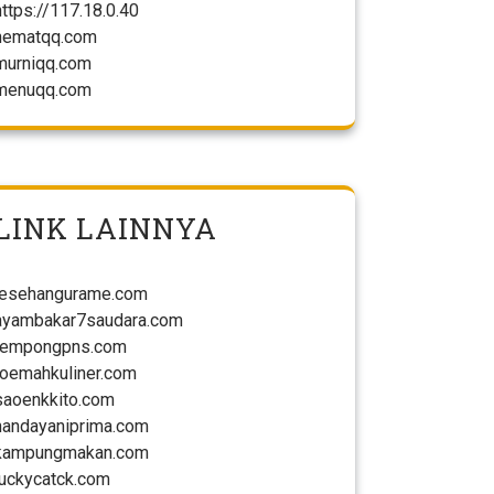
https://117.18.0.40
hematqq.com
murniqq.com
menuqq.com
LINK LAINNYA
lesehangurame.com
ayambakar7saudara.com
tempongpns.com
roemahkuliner.com
saoenkkito.com
handayaniprima.com
kampungmakan.com
luckycatck.com