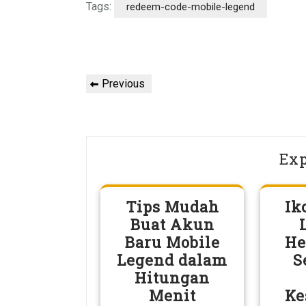
Tags:
redeem-code-mobile-legend
Post
Previous
Previous
navigation
Post
Exp
Tips Mudah
Ik
Buat Akun
Baru Mobile
He
Legend dalam
S
Hitungan
Menit
Ke