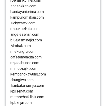
roemahkuliner.com
saoenkkito.com
handayaniprima.com
kampungmakan.com
luckycatck.com
rmbakoelkita.com
angelesehan.com
bluejasminejkt.com
Mrobak.com
miekungfu.com
cafetemankita.com
rmjasabundo.com
mimoosajkt.com
kembangkawung.com
chungiwa.com
ikanbakarcianjur.com
kpjisehat.com
mitrasehatklinik.com
kpbanjar.com