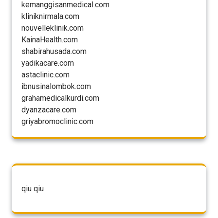
kemanggisanmedical.com
kliniknirmala.com
nouvelleklinik.com
KainaHealth.com
shabirahusada.com
yadikacare.com
astaclinic.com
ibnusinalombok.com
grahamedicalkurdi.com
dyanzacare.com
griyabromoclinic.com
qiu qiu