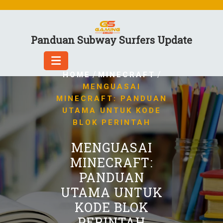
Skip
to
content
Panduan Subway Surfers Update
/
/
HOME
MINECRAFT
MENGUASAI
MINECRAFT: PANDUAN
UTAMA UNTUK KODE
BLOK PERINTAH
MENGUASAI
MINECRAFT:
PANDUAN
UTAMA UNTUK
KODE BLOK
PERINTAH