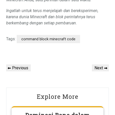
Ingatlah untuk terus menjelajah dan bereksperimen,
karena dunia Minecraft dan blok perintahnya terus
berkembang dengan setiap pembaruan.
Tags:
command block minecraft code
Post
Previous
Next
Previous
Next
navigation
Post
Post
Explore More