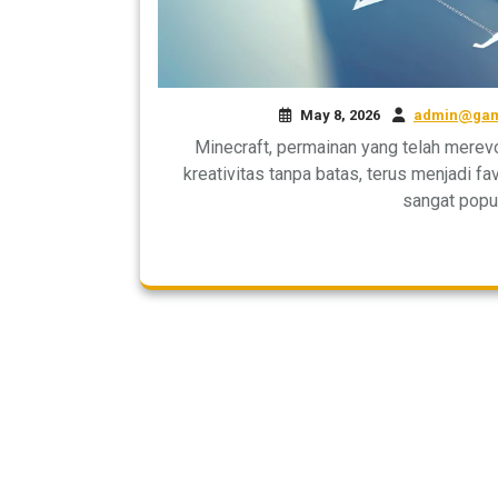
May 8, 2026
admin@gam
Minecraft, permainan yang telah mere
kreativitas tanpa batas, terus menjadi f
sangat popu