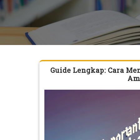
Guide Lengkap: Cara Me
Ama