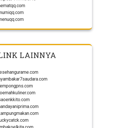
hematqq.com
murniqq.com
menuqq.com
LINK LAINNYA
lesehangurame.com
ayambakar7saudara.com
tempongpns.com
roemahkuliner.com
saoenkkito.com
handayaniprima.com
kampungmakan.com
luckycatck.com
rmbakoelkita.com