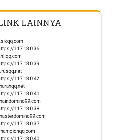
LINK LAINNYA
asikqq.com
https://117.18.0.36
ahliqq.com
https://117.18.0.39
jurusqq.net
https://117.18.0.42
murahqq.net
https://117.18.0.41
maindomino99.com
https://117.18.0.38
masterdomino99.com
https://117.18.0.37
championqq.com
https://117.18.0.40