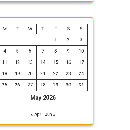
M
T
W
T
F
S
S
1
2
3
4
5
6
7
8
9
10
11
12
13
14
15
16
17
18
19
20
21
22
23
24
25
26
27
28
29
30
31
May 2026
« Apr
Jun »