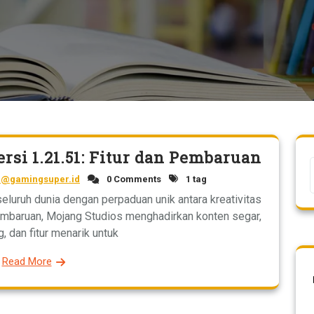
rsi 1.21.51: Fitur dan Pembaruan
@gamingsuper.id
0 Comments
1 tag
eluruh dunia dengan perpaduan unik antara kreativitas
embaruan, Mojang Studios menghadirkan konten segar,
, dan fitur menarik untuk
Read More