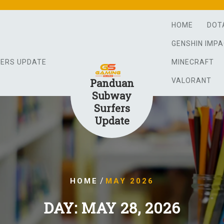
HOME
DOT
GENSHIN IMP
FERS UPDATE
MINECRAFT
Panduan
VALORANT
Subway
Surfers
Update
/
HOME
MAY 2026
DAY:
MAY 28, 2026