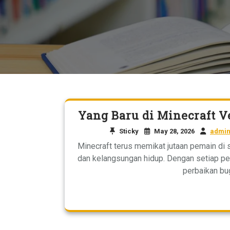
Yang Baru di Minecraft Ve
Sticky
May 28, 2026
admin
Minecraft terus memikat jutaan pemain di s
dan kelangsungan hidup. Dengan setiap p
perbaikan bug