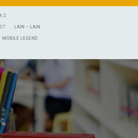
A 2
ACT
LAIN – LAIN
MOBILE LEGEND