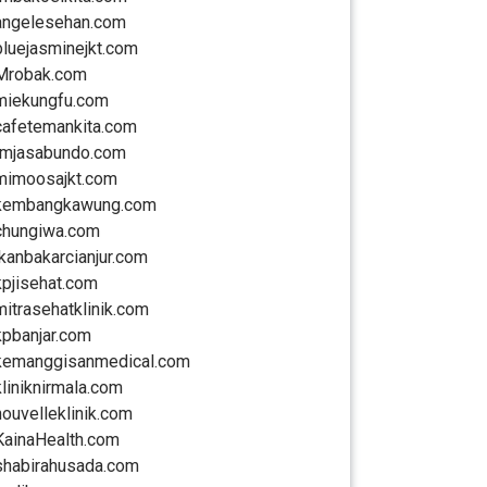
angelesehan.com
bluejasminejkt.com
Mrobak.com
miekungfu.com
cafetemankita.com
rmjasabundo.com
mimoosajkt.com
kembangkawung.com
chungiwa.com
ikanbakarcianjur.com
kpjisehat.com
mitrasehatklinik.com
kpbanjar.com
kemanggisanmedical.com
kliniknirmala.com
nouvelleklinik.com
KainaHealth.com
shabirahusada.com