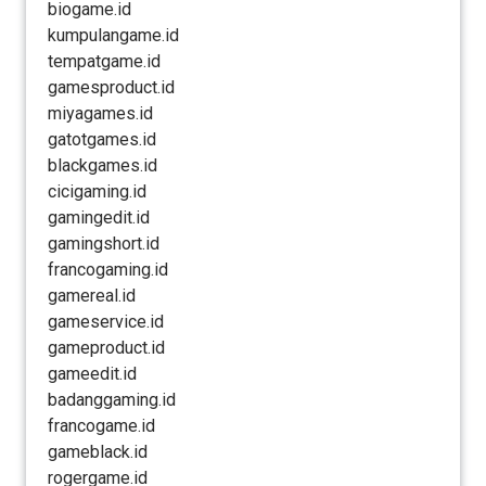
biogame.id
kumpulangame.id
tempatgame.id
gamesproduct.id
miyagames.id
gatotgames.id
blackgames.id
cicigaming.id
gamingedit.id
gamingshort.id
francogaming.id
gamereal.id
gameservice.id
gameproduct.id
gameedit.id
badanggaming.id
francogame.id
gameblack.id
rogergame.id