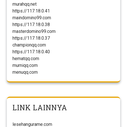
murahqq.net
https://117.18.0.41
maindomino99.com
https://117.18.0.38
masterdomino99.com
https://117.18.0.37
championqq.com
https://117.18.0.40
hematqq.com
murniqq.com
menuqq.com
LINK LAINNYA
lesehangurame.com