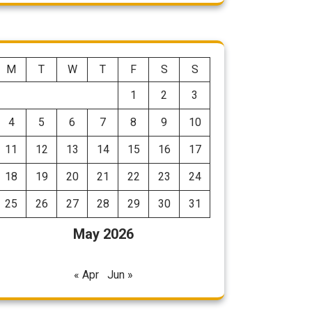
M
T
W
T
F
S
S
1
2
3
4
5
6
7
8
9
10
11
12
13
14
15
16
17
18
19
20
21
22
23
24
25
26
27
28
29
30
31
May 2026
« Apr
Jun »