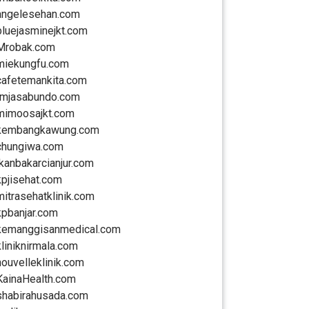
angelesehan.com
bluejasminejkt.com
Mrobak.com
miekungfu.com
cafetemankita.com
rmjasabundo.com
mimoosajkt.com
kembangkawung.com
chungiwa.com
ikanbakarcianjur.com
kpjisehat.com
mitrasehatklinik.com
kpbanjar.com
kemanggisanmedical.com
kliniknirmala.com
nouvelleklinik.com
KainaHealth.com
shabirahusada.com