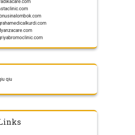
yadikacare.com
astaclinic.com
ibnusinalombok.com
grahamedicalkurdi.com
dyanzacare.com
griyabromoclinic.com
qiu qiu
Links